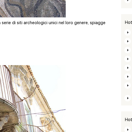
Hote
 serie di siti archeologici unici nel loro genere, spiagge
Hote