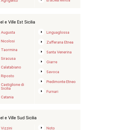
Eraclea Minoa
Agrigento
l e Ville Est Sicilia
Augusta
Linguaglossa
Nicolosi
Zafferana Etnea
Taormina
Santa Venerina
Siracusa
Giarre
Calatabiano
Savoca
Riposto
Piedimonte Etneo
Castiglione di
Sicilia
Furnari
Catania
l e Ville Sud Sicilia
Vizzini
Noto