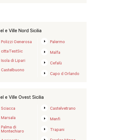
l e Ville Nord Sicilia
Polizzi Generosa
Palermo
cittaTestSic
Malfa
Isola di Lipari
Cefalù
Castelbuono
Capo d Orlando
l e Ville Ovest Sicilia
Sciacca
Castelvetrano
Marsala
Menfi
Palma di
Trapani
Montechiaro