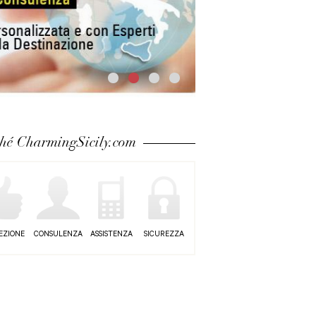
hé CharmingSicily.com
EZIONE
CONSULENZA
ASSISTENZA
SICUREZZA