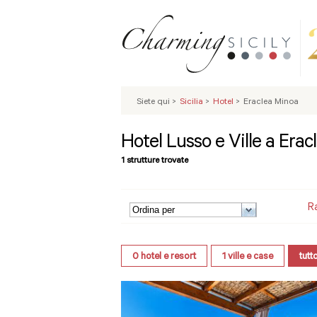
Siete qui
>
Sicilia
>
Hotel
>
Eraclea Minoa
Hotel Lusso e Ville a Era
1 strutture trovate
R
0
hotel e resort
1
ville e case
tutt