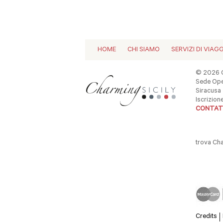
HOME
CHI SIAMO
SERVIZI DI VIAG
© 2026 C
Sede Oper
Siracusa -
Iscrizio
CONTAT
trova Ch
Credits