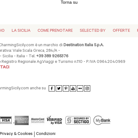
Torna su
GIO
LA SICILIA
COME PRENOTARE
SELECTED BY
OFFERTE
harmingSicily.com è un marchio di
Destination Italia S.p.A.
ativa: Viale Scala Greca, 284/A -
 Sicilia - Italia - Tel.
+39 389 9265376
ne Registro Regionale Ag.Viaggi e Turismo n.110 - P. IVA 09642040969
TACI
armingSicily.com anche su
Privacy & Cookies
Condizioni