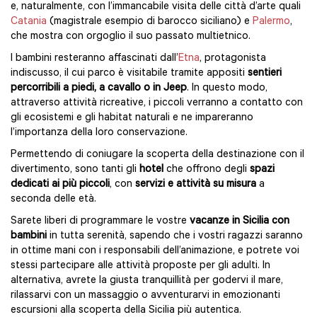
e, naturalmente, con l’immancabile visita delle città d’arte quali
Catania
(magistrale esempio di barocco siciliano) e
Palermo
,
che mostra con orgoglio il suo passato multietnico.
I bambini resteranno affascinati dall’
Etna
, protagonista
indiscusso, il cui parco è visitabile tramite appositi
sentieri
percorribili a piedi, a cavallo o in Jeep
. In questo modo,
attraverso attività ricreative, i piccoli verranno a contatto con
gli ecosistemi e gli habitat naturali e ne impareranno
l’importanza della loro conservazione.
Permettendo di coniugare la scoperta della destinazione con il
divertimento, sono tanti gli
hotel
che offrono degli
spazi
dedicati ai più piccoli
, con
servizi e attività su misura
a
seconda delle età.
Sarete liberi di programmare le vostre
vacanze in Sicilia con
bambini
in tutta serenità, sapendo che i vostri ragazzi saranno
in ottime mani con i responsabili dell’animazione, e potrete voi
stessi partecipare alle attività proposte per gli adulti. In
alternativa, avrete la giusta tranquillità per godervi il mare,
rilassarvi con un massaggio o avventurarvi in emozionanti
escursioni alla scoperta della Sicilia più autentica.