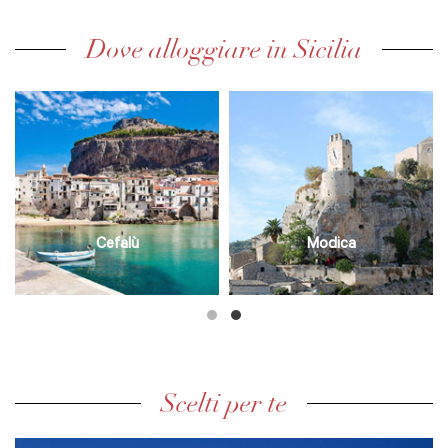
Dove alloggiare in Sicilia
Cefalù
Modica
Scelti per te