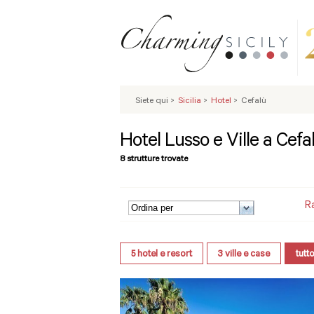
Siete qui
>
Sicilia
>
Hotel
>
Cefalù
Hotel Lusso e Ville a Cefa
8 strutture trovate
R
5
hotel e resort
3
ville e case
tutt