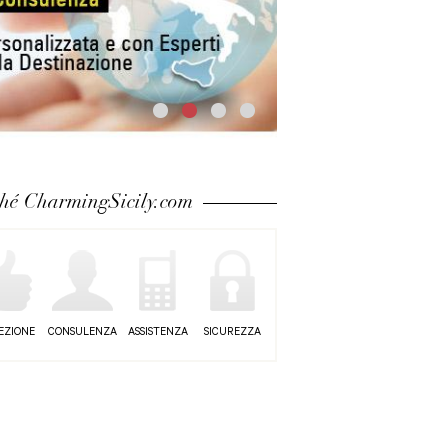
hé CharmingSicily.com
EZIONE
CONSULENZA
ASSISTENZA
SICUREZZA