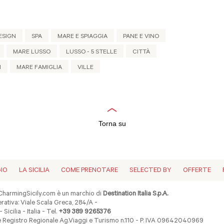
ESIGN
SPA
MARE E SPIAGGIA
PANE E VINO
MARE LUSSO
LUSSO - 5 STELLE
CITTÀ
I
MARE FAMIGLIA
VILLE
Torna su
GIO
LA SICILIA
COME PRENOTARE
SELECTED BY
OFFERTE
harmingSicily.com è un marchio di
Destination Italia S.p.A.
ativa: Viale Scala Greca, 284/A -
 Sicilia - Italia - Tel.
+39 389 9265376
ne Registro Regionale Ag.Viaggi e Turismo n.110 - P. IVA 09642040969