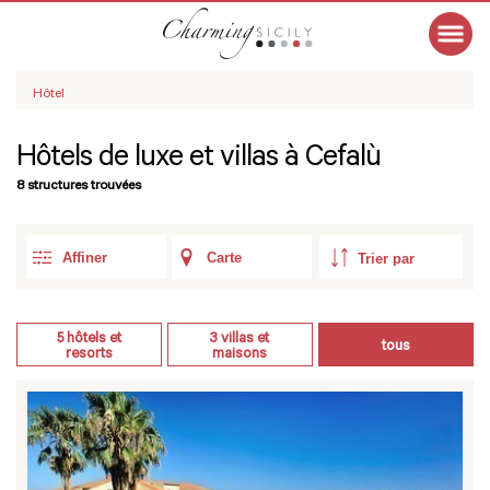
Hôtel
Hôtels de luxe et villas à Cefalù
8 structures trouvées
Affiner
Carte
5
hôtels et
3
villas et
tous
resorts
maisons