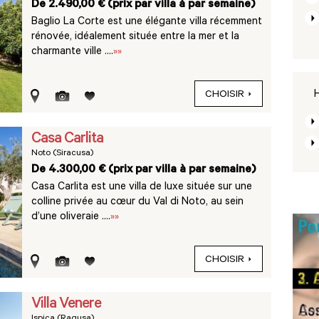
De 2.490,00 € (prix par villa à par semaine)
Baglio La Corte est une élégante villa récemment
rénovée, idéalement située entre la mer et la
charmante ville ....
»»
H
CHOISIR
Casa Carlita
Noto (Siracusa)
De 4.300,00 € (prix par villa à par semaine)
Casa Carlita est une villa de luxe située sur une
colline privée au cœur du Val di Noto, au sein
d’une oliveraie ....
»»
CHOISIR
Villa Venere