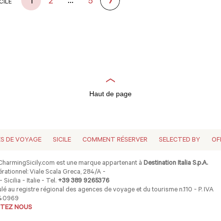
...
1
2
5
CILE
Haut de page
ES DE VOYAGE
SICILE
COMMENT RÉSERVER
SELECTED BY
OF
harmingSicily.com est une marque appartenant à
Destination Italia S.p.A.
rationnel: Viale Scala Greca, 284/A -
 Sicilia - Italie - Tel.
+39 389 9265376
lé au registre régional des agences de voyage et du tourisme n.110 - P. IVA
40969
TEZ NOUS