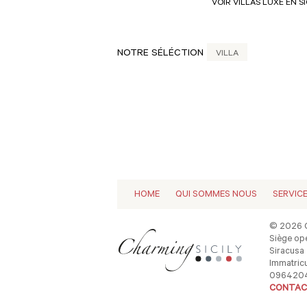
VOIR VILLAS LUXE EN SI
NOTRE SÉLÉCTION
VILLA
HOME
QUI SOMMES NOUS
SERVIC
© 2026 C
Siège opé
Siracusa -
Immatricu
096420
CONTAC