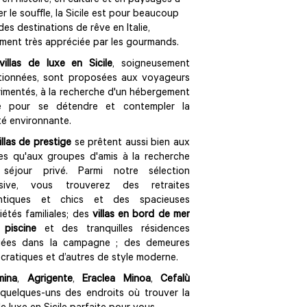
 en histoire, en culture et en paysages à
r le souffle, la Sicile est pour beaucoup
 des destinations de rêve en Italie,
ment très appréciée par les gourmands.
villas de luxe en Sicile
, soigneusement
tionnées, sont proposées aux voyageurs
imentés, à la recherche d'un hébergement
me pour se détendre et contempler la
é environnante.
illas de prestige
se prêtent aussi bien aux
les qu'aux groupes d'amis à la recherche
 séjour privé. Parmi notre sélection
usive, vous trouverez des retraites
ntiques et chics et des spacieuses
iétés familiales; des
villas en bord de mer
 piscine
et des tranquilles résidences
gées dans la campagne ; des demeures
ocratiques et d’autres de style moderne.
mina
,
Agrigente
,
Eraclea Minoa
,
Cefalù
quelques-uns des endroits où trouver la