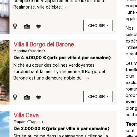
Riche
complexe de 4 appartements de luxe situé à
coupe
Realmonte, ville célèbre....
»»
l'une
égale
CHOISIR
Nos
sélec
expér
Villa Il Borgo del Barone
inti
Messina (Messina)
beaut
De 4.400,00 € (prix par villa à par semaine)
Les
v
Niché au cœur des collines verdoyantes
famil
surplombant la mer Tyrrhénienne, Il Borgo del
d'un
Barone est une demeure noble du....
»»
excl
roma
propr
CHOISIR
avec
plon
Villa Cava
arist
Trapani (Trapani)
Taor
De 3.000,00 € (prix par villa à par semaine)
sont 
Située au calme dans la campagne sicilienne, la