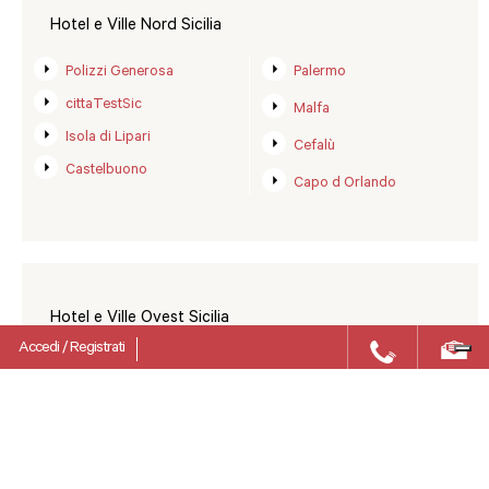
Hotel e Ville Nord Sicilia
Polizzi Generosa
Palermo
cittaTestSic
Malfa
Isola di Lipari
Cefalù
Castelbuono
Capo d Orlando
Hotel e Ville Ovest Sicilia
Accedi
/
Registrati
Sciacca
Castelvetrano
Marsala
Menfi
Palma di Montechiaro
Trapani
Agrigento
Eraclea Minoa