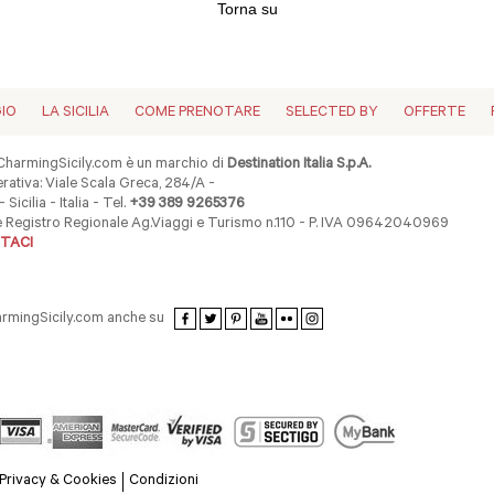
Torna su
GIO
LA SICILIA
COME PRENOTARE
SELECTED BY
OFFERTE
harmingSicily.com è un marchio di
Destination Italia S.p.A.
ativa: Viale Scala Greca, 284/A -
 Sicilia - Italia - Tel.
+39 389 9265376
ne Registro Regionale Ag.Viaggi e Turismo n.110 - P. IVA 09642040969
TACI
armingSicily.com anche su
Privacy & Cookies
Condizioni