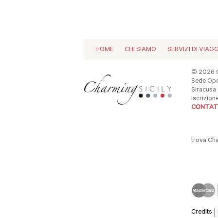
HOME
CHI SIAMO
SERVIZI DI VIAG
© 2026 C
Sede Oper
Siracusa -
Iscrizio
CONTAT
trova Ch
Credits