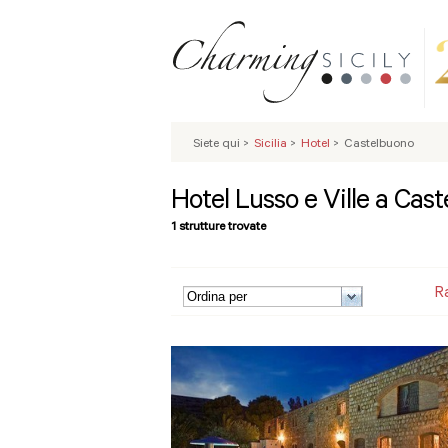
Siete qui
>
Sicilia
>
Hotel
>
Castelbuono
Hotel Lusso e Ville a Cas
1 strutture trovate
R