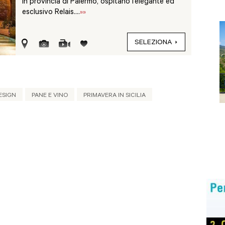
in provincia di Palermo, ospitano l’elegante ed
esclusivo Relais....
»»
SELEZIONA
ESIGN
PANE E VINO
PRIMAVERA IN SICILIA