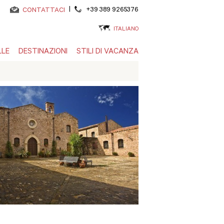
|
+39 389 9265376
CONTATTACI
ITALIANO
LLE
DESTINAZIONI
STILI DI VACANZA