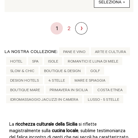
SELEZIONA
1
2
LA NOSTRA COLLEZIONE:
PANE E VINO
ARTE E CULTURA
HOTEL
SPA
ISOLE
ROMANTICI E LUNA DI MIELE
SLOW & CHIC
BOUTIQUE & DESIGN
GOLF
DESIGN HOTELS
4 STELLE
MARE E SPIAGGIA
BOUTIQUE MARE
PRIMAVERA IN SICILIA
COSTA ETNEA
IDROMASSAGGIO JACUZZI IN CAMERA
LUSSO - 5 STELLE
La
ricchezza culturale della Sicilia
si riflette
magistralmente sulla
cucina locale
, sublime testimonianza
del felice incontro di genti che nei secoli ha caratterizzato