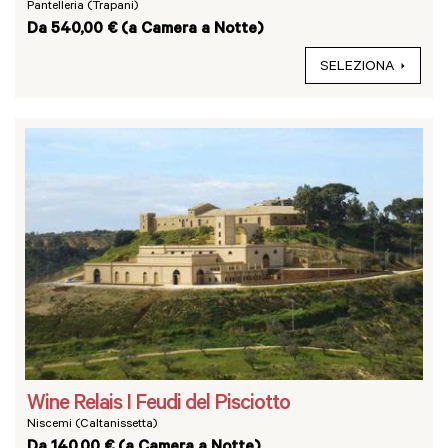
Pantelleria (Trapani)
Da 540,00 € (a Camera a Notte)
SELEZIONA
Wine Relais I Feudi del Pisciotto
Niscemi (Caltanissetta)