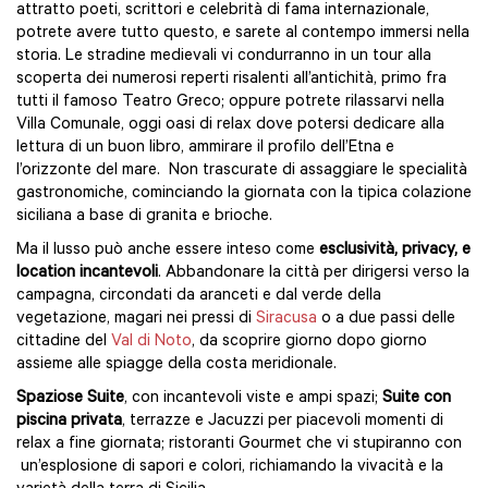
attratto poeti, scrittori e celebrità di fama internazionale,
potrete avere tutto questo, e sarete al contempo immersi nella
storia. Le stradine medievali vi condurranno in un tour alla
scoperta dei numerosi reperti risalenti all’antichità, primo fra
tutti il famoso Teatro Greco; oppure potrete rilassarvi nella
Villa Comunale, oggi oasi di relax dove potersi dedicare alla
lettura di un buon libro, ammirare il profilo dell’Etna e
l’orizzonte del mare. Non trascurate di assaggiare le specialità
gastronomiche, cominciando la giornata con la tipica colazione
siciliana a base di granita e brioche.
Ma il lusso può anche essere inteso come
esclusività, privacy, e
location incantevoli
. Abbandonare la città per dirigersi verso la
campagna, circondati da aranceti e dal verde della
vegetazione, magari nei pressi di
Siracusa
o a due passi delle
cittadine del
Val di Noto
, da scoprire giorno dopo giorno
assieme alle spiagge della costa meridionale.
Spaziose Suite
, con incantevoli viste e ampi spazi;
Suite con
piscina privata
, terrazze e Jacuzzi per piacevoli momenti di
relax a fine giornata; ristoranti Gourmet che vi stupiranno con
un’esplosione di sapori e colori, richiamando la vivacità e la