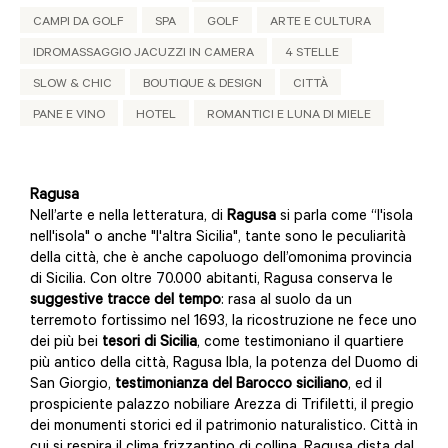
CAMPI DA GOLF
SPA
GOLF
ARTE E CULTURA
IDROMASSAGGIO JACUZZI IN CAMERA
4 STELLE
SLOW & CHIC
BOUTIQUE & DESIGN
CITTÀ
PANE E VINO
HOTEL
ROMANTICI E LUNA DI MIELE
Ragusa
Nell’arte e nella letteratura, di
Ragusa
si parla come “l'isola
nell'isola" o anche "l'altra Sicilia", tante sono le peculiarità
della città, che è anche capoluogo dell’omonima provincia
di Sicilia. Con oltre 70.000 abitanti, Ragusa conserva le
suggestive tracce del tempo
: rasa al suolo da un
terremoto fortissimo nel 1693, la ricostruzione ne fece uno
dei più bei
tesori di Sicilia
, come testimoniano il quartiere
più antico della città, Ragusa Ibla, la potenza del Duomo di
San Giorgio,
testimonianza del Barocco siciliano
, ed il
prospiciente palazzo nobiliare Arezza di Trifiletti, il pregio
dei monumenti storici ed il patrimonio naturalistico. Città in