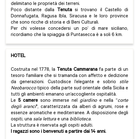
delimitano le proprietà dei terreni.
Poco distante dalla
Tenuta
si trovano il Castello di
Donnafugata, Ragusa Ibla, Siracusa e le loro province
che sono ricche di storia e di Beni Culturali.
Per chi volesse concedersi un po’ di mare siciliano,
ricordiamo che la spiaggia di Puntasecca è a soli 6 km.
HOTEL
Costruita nel 1778, la
Tenuta Cammarana
fa parte di un
tesoro familiare che si tramanda con affetto e dedizione
da generazioni. Custodisce l’elegante e sobrio
stile
Neobarocco
tipico della parte sud orientale della Sicilia e
tutti gli ambienti emanano un’accogliente ospitalità.
Le
5 camere
sono immerse nel
giardino
e nella “
corte
degli aranci
", caratterizzata da alberi di agrumi, rose e
essenze aromatiche e mediterranee. A disposizione degli
ospiti, una
sala lettura
e una
biblioteca
.
La struttura è riservata agli ospiti adulti.
I ragazzi sono i benvenuti a partire dai 14 anni.