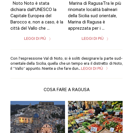
più
Noto Noto è stata
Marina di RagusaTra le più
Not
ri
dichiara dall'UNESCO la
rinomate località balneari
dic
e,
Capitale Europea del
della Sicilia sud orientale,
Cap
Barocco e, non a caso, è la
Marina di Ragusa è
Bar
città del Vallo che ...
apprezzata per i ...
citt
LEGGI DI PIÙ
LEGGI DI PIÙ
Con l'espressione Val di Noto, si è soliti designare la parte sud-
orientale della Sicilia, quella che un tempo era il distretto di Noto,
il “Vallo” appunto. Niente a che fare dun...
LEGGI DI PIÙ
COSA FARE A RAGUSA