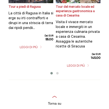
n
Tour a piedi di Ragusa
Tour del mercato locale ed
Cors
esperienza gastronomica a
pra
La città di Ragusa in Italia si
casa di Cesarina
Imme
erge su irti contrafforti e
Visita il vivace mercato
i i
regi
dirupi in una striscia di terra
locale e immergiti in un
gior
dai ripidi pendii...
esperienza culinaria privata
del
Dal EUR
a casa di Cesarina.
55.00
l EUR
Assaggia le autentiche
5.00
ricette di Siracusa
LEGGI DI PIÙ
Dal EUR
145.00
LEGGI DI PIÙ
Torna su