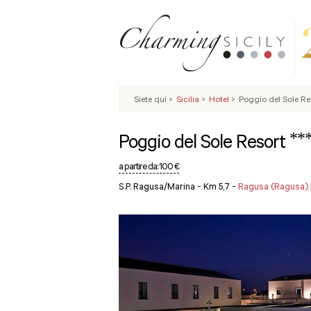
Siete qui
>
Sicilia
>
Hotel
>
Poggio del Sole Re
**
Poggio del Sole Resort
a partire da:
100 €
S.P. Ragusa/Marina - Km 5,7 -
Ragusa (Ragusa)