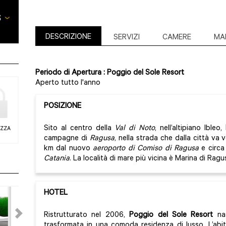
DESCRIZIONE
SERVIZI
CAMERE
MA
Periodo di Apertura : Poggio del Sole Resort
Aperto tutto l'anno
POSIZIONE
Sito al centro della
Val di Noto
, nell’altipiano Ibleo,
EZZA
campagne di
Ragusa
, nella strada che dalla città va v
km dal nuovo
aeroporto di Comiso di Ragusa
e circa
Catania
. La località di mare più vicina è Marina di Ragu
HOTEL
Ristrutturato nel 2006,
Poggio del Sole Resort
nas
trasformata in una comoda residenza di lusso. L’abit