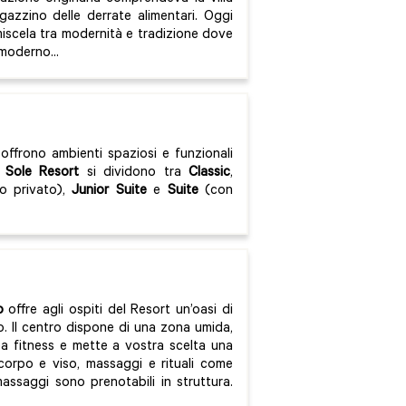
magazzino delle derrate alimentari. Oggi
 miscela tra modernità e tradizione dove
moderno...
offrono ambienti spaziosi e funzionali
l Sole Resort
si dividono tra
Classic
,
o privato),
Junior Suite
e
Suite
(con
o
offre agli ospiti del Resort un’oasi di
to. Il centro dispone di una zona umida,
ea fitness e mette a vostra scelta una
corpo e viso, massaggi e rituali come
massaggi sono prenotabili in struttura.