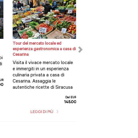
Tour del mercato locale ed
Corso di cucina privata con 
esperienza gastronomica a casa di
o cena
Cesarina
Immergiti nelle tradizioni
pi
Visita il vivace mercato locale
regionali dell'Italia di tutti 
di
e immergiti in un esperienza
giorni e scopri i segreti de
culinaria privata a casa di
cucina ragusana...
EUR
Cesarina. Assaggia le
00
autentiche ricette di Siracusa
Dal EUR
LEGGI DI PIÙ
145.00
LEGGI DI PIÙ