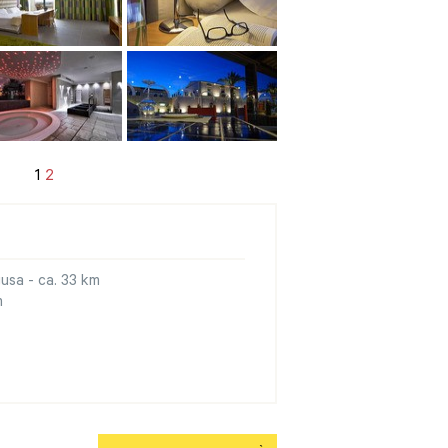
1
2
usa - ca. 33 km
m