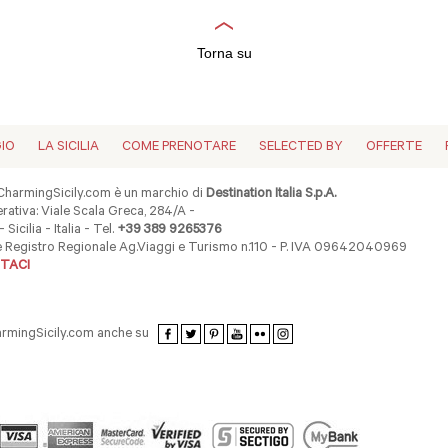
Torna su
GIO
LA SICILIA
COME PRENOTARE
SELECTED BY
OFFERTE
harmingSicily.com è un marchio di
Destination Italia S.p.A.
ativa: Viale Scala Greca, 284/A -
 Sicilia - Italia - Tel.
+39 389 9265376
ne Registro Regionale Ag.Viaggi e Turismo n.110 - P. IVA 09642040969
TACI
armingSicily.com anche su