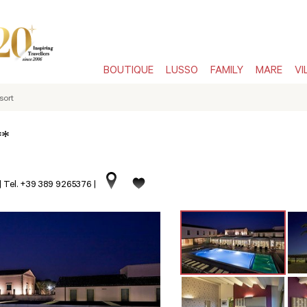
BOUTIQUE
LUSSO
FAMILY
MARE
VI
sort
**
|
Tel. +39 389 9265376
|