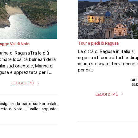
Tour a piedi di Ragusa
agge Val di Noto
La città di Ragusa in Italia si
rina di RagusaTra le più
erge su irti contrafforti e diru
omate località balneari della
in una striscia di terra dai ripi
ilia sud orientale, Marina di
pendii...
usa è apprezzata per i ...
Dal 
LEGGI DI PIÙ
55.
LEGGI DI PIÙ
designare la parte sud-orientale
retto di Noto, il “Vallo” appunto.