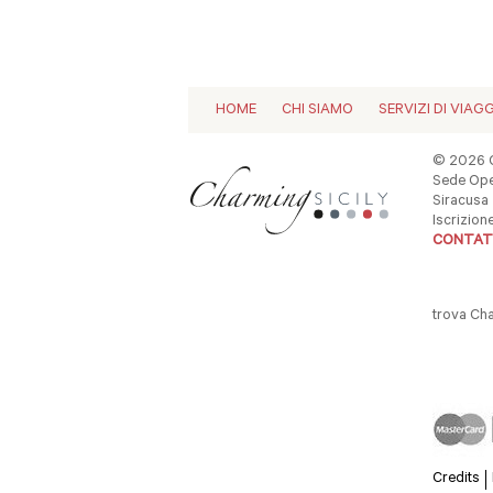
HOME
CHI SIAMO
SERVIZI DI VIAG
© 2026 C
Sede Oper
Siracusa -
Iscrizio
CONTAT
trova Ch
Credits