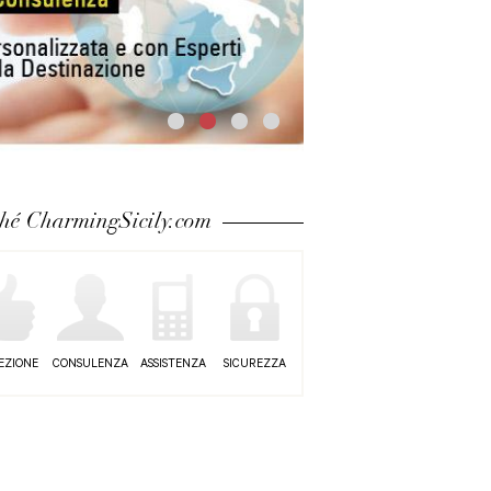
hé CharmingSicily.com
EZIONE
CONSULENZA
ASSISTENZA
SICUREZZA