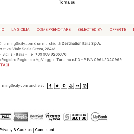
Torna su
GIO
LA SICILIA
COME PRENOTARE
SELECTED BY
OFFERTE
harmingSicily.com è un marchio di
Destination Italia S.p.A.
ativa: Viale Scala Greca, 284/A -
 Sicilia - Italia - Tel.
+39 389 9265376
ne Registro Regionale Ag.Viaggi e Turismo n.110 - P. IVA 09642040969
TACI
armingSicily.com anche su
Privacy & Cookies
Condizioni