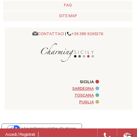
FAQ
SITE MAP
CONTATTACI
|
+39 389 9265376
SICILIA
SARDEGNA
TOSCANA
PUGLIA
Le tue preferenze relative alla privacy
Accedi
/
Registrati
Informativa sulla raccolta