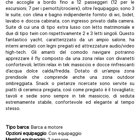
che accoglie a bordo fino a 12 passeggeri (12 per le
escursioni, 7 per i pernotti/crociere), oltre l’equipaggio; sono 3
le suite, con clima e bagno indipendente fornito di wc, bidet,
lavabo e doccia cabinata, con ingresso privato dalla camera.
Suite di cui una di tipo extra lusso con letto matrimoniale e
due di tipo twin con rispettivamente 2 e 3 letti singoli. Questo
fantastico yacht, caratterizzato da un ampio salone, ha
interni arredati con legni pregiati ed attrezzature audio/video
high-tech. Gli amanti del comodo navigare potranno
apprezzare il fly composto da una zona relax con divanetti
confortevoli, lettini relax in tek massiccio e docce rinfrescanti
d’acqua dolce calda/fredda. Dotato di un’ampia zona
prendisole che comprende anche una zona outdoor
ombreggiata. Snack o pietanze ricercate sono servite su
piatti di ceramica pregiata, così come pregiato è il tovagliato;
tavoli e sedie sono sempre in tek massiccio, di seduta
estremamente stabile, confortevole ed elegante al tempo
stesso.
Tipo barca
: Barca a motore
Opzioni equipaggio
: Con equipaggio