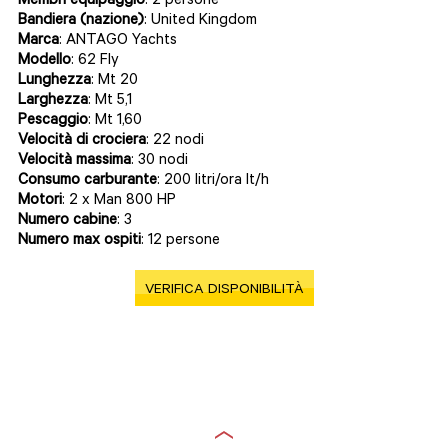
Membri equipaggio
: 2 persone
Bandiera (nazione)
: United Kingdom
Marca
: ANTAGO Yachts
Modello
: 62 Fly
Lunghezza
: Mt 20
Larghezza
: Mt 5,1
Pescaggio
: Mt 1,60
Velocità di crociera
: 22 nodi
Velocità massima
: 30 nodi
Consumo carburante
: 200 litri/ora lt/h
Motori
: 2 x Man 800 HP
Numero cabine
: 3
Numero max ospiti
: 12 persone
VERIFICA DISPONIBILITÀ