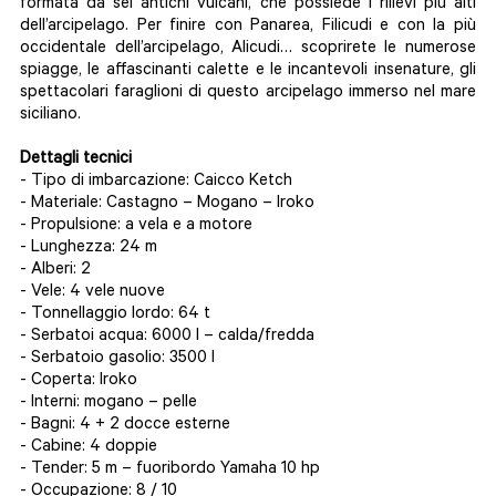
formata da sei antichi vulcani, che possiede i rilievi più alti
dell’arcipelago. Per finire con Panarea, Filicudi e con la più
occidentale dell’arcipelago, Alicudi… scoprirete le numerose
spiagge, le affascinanti calette e le incantevoli insenature, gli
spettacolari faraglioni di questo arcipelago immerso nel mare
siciliano.
Dettagli tecnici
- Tipo di imbarcazione: Caicco Ketch
- Materiale: Castagno – Mogano – Iroko
- Propulsione: a vela e a motore
- Lunghezza: 24 m
- Alberi: 2
- Vele: 4 vele nuove
- Tonnellaggio lordo: 64 t
- Serbatoi acqua: 6000 l – calda/fredda
- Serbatoio gasolio: 3500 l
- Coperta: Iroko
- Interni: mogano – pelle
- Bagni: 4 + 2 docce esterne
- Cabine: 4 doppie
- Tender: 5 m – fuoribordo Yamaha 10 hp
- Occupazione: 8 / 10