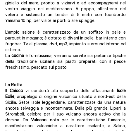
gioiello del mare, pronto a viziarvi e ad accompagnarvi nel
vostro viaggio nel mediterraneo. A poppa, all’esterno del
veliero è sistemato un tender di 5 metri con fuoribordo
Yamaha 10 hp, per visite ai porti o alle spiagge.
L’ampio salone è caratterizzato da un soffitto in pelle e
parquet in mogano; è dotato di divani in pelle, bar interno con
frigobar, Tv al plasma, dvd, mp3, impianto surround interno ed
esterno.
La
cucina
è fornitissima; verranno servite sia pietanze tipiche
della tradizione siciliana sia piatti preparati con il pesce
freschissimo, pescato sul posto.
La Rotta
Il
Caicco
vi condurrà alla scoperta delle affascinanti
Isole
Eolie
, arcipelago di origine vulcanica situato a nord-est della
Sicilia. Sette isole leggendarie, caratterizzate da una natura
ancora selvaggia e incontaminata. Dalla più grande, Lipari, a
Stromboli, celebre per il suo vulcano ancora attivo che la
domina. Da
Vulcano
, nota per le caratteristiche fumarole,
manifestazioni vulcaniche a carattere esalante, a Salina,