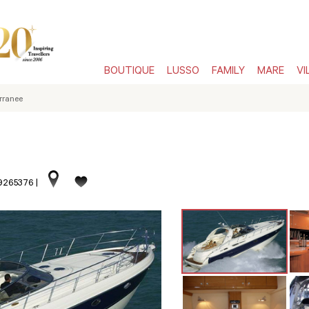
BOUTIQUE
LUSSO
FAMILY
MARE
VI
rranee
 9265376
|