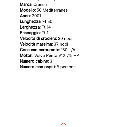
Marca:
Cranchi
Modello:
50 Mediterranee
Anno:
2001
Lunghezza:
Ft 50
Larghezza:
Ft 14
Pescaggio:
Ft 1
Velocità di crociera:
30 nodi
Velocità massima:
37 nodi
Consumo carburante:
150 lt/h
Motori:
Volvo Penta V12 715 HP
Numero cabine:
3
Numero max ospiti:
8 persone