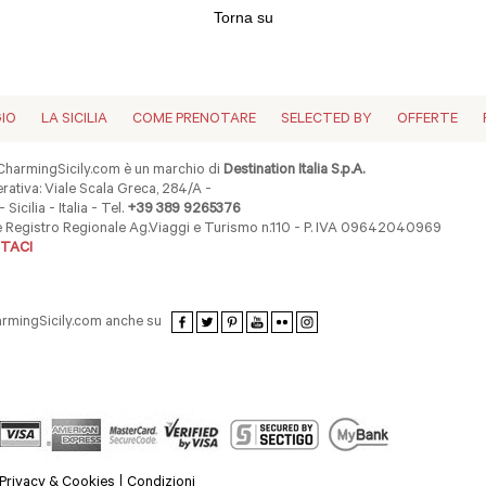
Torna su
GIO
LA SICILIA
COME PRENOTARE
SELECTED BY
OFFERTE
harmingSicily.com è un marchio di
Destination Italia S.p.A.
ativa: Viale Scala Greca, 284/A -
 Sicilia - Italia - Tel.
+39 389 9265376
ne Registro Regionale Ag.Viaggi e Turismo n.110 - P. IVA 09642040969
TACI
armingSicily.com anche su
Privacy & Cookies
Condizioni