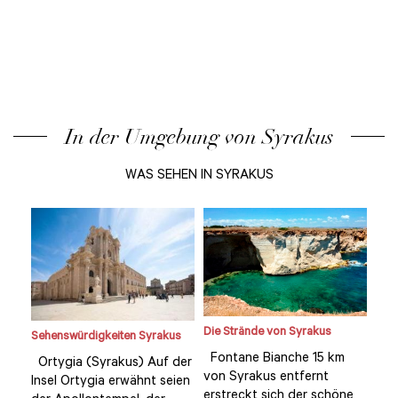
In der Umgebung von Syrakus
WAS SEHEN IN SYRAKUS
Die Strände von Syrakus
Sehenswürdigkeiten Syrakus
Seh
Fontane Bianche 15 km
Ortygia (Syrakus) Auf der
Ort
von Syrakus entfernt
Insel Ortygia erwähnt seien
Ins
ne
erstreckt sich der schöne