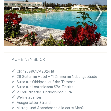
AUF EINEN BLICK
CIR 19089017A202418
29 Suiten im Hotel + 11 Zimmer im Nebengebäude
Suite mit Whirlpool auf der Terrasse
Suite mit kostenlosem SPA-Eintritt
2 Freiluftbäder, 1 Indoor-Pool SPA
Wellnesscenter
Ausgestatter Strand
Mittag- und Abendessen à la carte Menü