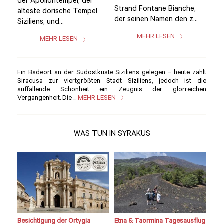
der Apollontempel, der
der
,
Strand Fontane Bianche,
älteste dorische Tempel
ält
..
der seinen Namen den z...
Siziliens, und...
Sizi
MEHR LESEN
MEHR LESEN
Ein Badeort an der Südostküste Siziliens gelegen – heute zählt
Siracusa zur viertgrößten Stadt Siziliens, jedoch ist die
auffallende Schönheit ein Zeugnis der glorreichen
Vergangenheit. Die ...
MEHR LESEN
WAS TUN IN SYRAKUS
Besichtigung der Ortygia
Etna & Taormina Tagesausflug
Loka