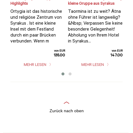
Highlights
kleine Gruppe aus Syrakus
kuli
ein
Ortygia ist das historische
Taormina ist zu weit? Ätna
k
Bes
und religiöse Zentrum von
ohne Führer ist langweilig?
 die
lok
Syrakus . Ist eine kleine
&Nbsp; Verpassen Sie keine
inen
Sie 
Insel mit dem Festland
besondere Gelegenheit!
kuli
durch ein paar Brücken
Abholung von Ihrem Hotel
ein
verbunden. Wenn m
in Syrakus...
n EUR
Exk
5.00
von EUR
von EUR
und
135.00
147.00
MEHR LESEN
MEHR LESEN
Zurück nach oben