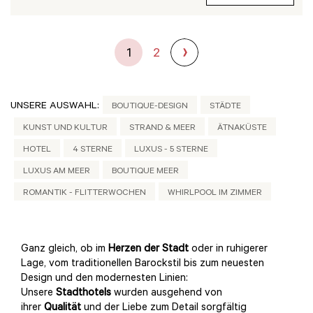
1
2
UNSERE AUSWAHL:
BOUTIQUE-DESIGN
STÄDTE
KUNST UND KULTUR
STRAND & MEER
ÄTNAKÜSTE
HOTEL
4 STERNE
LUXUS - 5 STERNE
LUXUS AM MEER
BOUTIQUE MEER
ROMANTIK - FLITTERWOCHEN
WHIRLPOOL IM ZIMMER
Ganz gleich, ob im
Herzen der Stadt
oder in ruhigerer
Lage, vom traditionellen Barockstil bis zum neuesten
Design und den modernesten Linien:
Unsere
Stadthotels
wurden ausgehend von
ihrer
Qualität
und der Liebe zum Detail sorgfältig