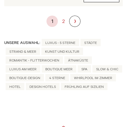
1
2
UNSERE AUSWAHL:
LUXUS - 5 STERNE
STÄDTE
STRAND & MEER
KUNST UND KULTUR
ROMANTIK - FLITTERWOCHEN
ÄTNAKÜSTE
LUXUS AM MEER
BOUTIQUE MEER
SPA
SLOW & CHIC
BOUTIQUE-DESIGN
4 STERNE
WHIRLPOOL IM ZIMMER
HOTEL
DESIGN HOTELS
FRÜHLING AUF SIZILIEN