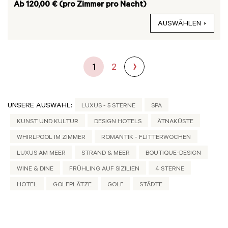
Ab 120,00 € (pro Zimmer pro Nacht)
AUSWÄHLEN
1
2
UNSERE AUSWAHL:
LUXUS - 5 STERNE
SPA
KUNST UND KULTUR
DESIGN HOTELS
ÄTNAKÜSTE
WHIRLPOOL IM ZIMMER
ROMANTIK - FLITTERWOCHEN
LUXUS AM MEER
STRAND & MEER
BOUTIQUE-DESIGN
WINE & DINE
FRÜHLING AUF SIZILIEN
4 STERNE
HOTEL
GOLFPLÄTZE
GOLF
STÄDTE