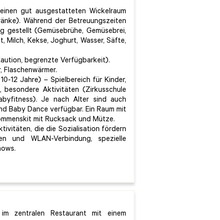
inen gut ausgestatteten Wickelraum
chränke). Während der Betreuungszeiten
ng gestellt (Gemüsebrühe, Gemüsebrei,
, Milch, Kekse, Joghurt, Wasser, Säfte,
aution, begrenzte Verfügbarkeit).
, Flaschenwärmer.
; 10-12 Jahre) – Spielbereich für Kinder,
, besondere Aktivitäten (Zirkusschule
abyfitness). Je nach Alter sind auch
und Baby Dance verfügbar. Ein Raum mit
kommenskit mit Rucksack und Mütze.
tivitäten, die die Sozialisation fördern
en und WLAN-Verbindung, spezielle
hows.
im zentralen Restaurant mit einem