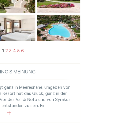
1
2
3
4
5
6
ING'S MEINUNG
iegt ganz in Meeresnähe, umgeben von
as Resort hat das Glück, ganz in der
Orte des Val di Noto und von Syrakus
 entstanden zu sein. Ein