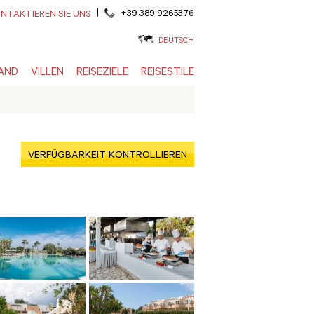
|
+39 389 9265376
NTAKTIEREN SIE UNS
DEUTSCH
AND
VILLEN
REISEZIELE
REISESTILE
VERFÜGBARKEIT KONTROLLIEREN