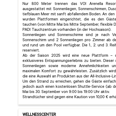
Nur 800 Meter trennen das VOI Arenella Resor
ausgestattet mit Sonnenliegen, Sonnenschirmen, Du
tiefblauen Meer mit sanft abfallendem Boden. An den S
wurden Plattformen eingerichtet, die es den Gäste
tauchen (von Mitte Mai bis Mitte September, flexible D
PADI Tauchzentrum vorhanden (in der Hochsaison).
Sonnenliegen und Sonnenschirme sind je nach Ve
Sonnenschirm und 2 Sonnenliegen pro Zimmer ab der
und rund um den Pool verfügbar. Die 1., 2. und 3. Re
reserviert.
Ab der Saison 2025 wird eine neue Plattform – d
exklusiveres Entspannungserlebnis zu bieten. Diese
Sonnenliegen sowie moderne Annehmlichkeiten 
maximalen Komfort zu gewährleisten. Zusätzlich wir
die eine Auswahl an Produkten aus der All-Inclusive-Lin
Um den Strand zu erreichen, gehen die Gäste einfach
jedoch auch einen kostenlosen Shuttle-Service (ab dem
Mai bis 30. September von 9:00 bis 19:00 Uhr aktiv.
Strandtücher sind gegen eine Kaution von 10,00 € erhäl
WELLNESSCENTER