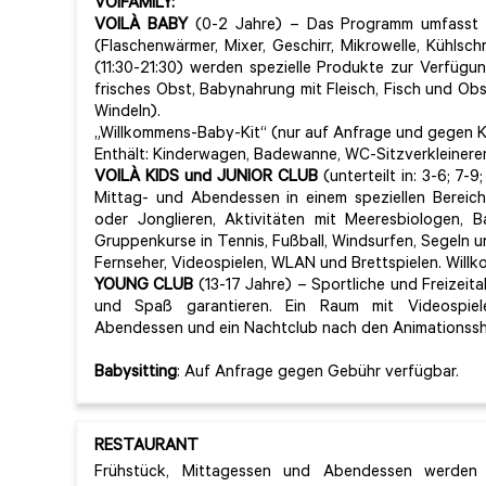
VOIFAMILY:
VOILÀ BABY
(0-2 Jahre) – Das Programm umfasst e
(Flaschenwärmer, Mixer, Geschirr, Mikrowelle, Kühls
(11:30-21:30) werden spezielle Produkte zur Verfügu
frisches Obst, Babynahrung mit Fleisch, Fisch und Obst
Windeln).
„Willkommens-Baby-Kit“ (nur auf Anfrage und gegen K
Enthält: Kinderwagen, Badewanne, WC-Sitzverkleinerer
VOILÀ KIDS und JUNIOR CLUB
(unterteilt in: 3-6; 7-9
Mittag- und Abendessen in einem speziellen Bereich
oder Jonglieren, Aktivitäten mit Meeresbiologen, B
Gruppenkurse in Tennis, Fußball, Windsurfen, Segeln 
Fernseher, Videospielen, WLAN und Brettspielen. Will
YOUNG CLUB
(13-17 Jahre) – Sportliche und Freizeitak
und Spaß garantieren. Ein Raum mit Videospiel
Abendessen und ein Nachtclub nach den Animationss
Babysitting
: Auf Anfrage gegen Gebühr verfügbar.
RESTAURANT
Frühstück, Mittagessen und Abendessen werden 