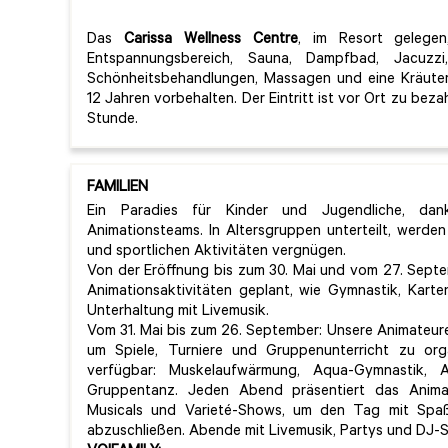
Das
Carissa Wellness Centre
, im Resort gelegen
Entspannungsbereich, Sauna, Dampfbad, Jacuzzi,
Schönheitsbehandlungen, Massagen und eine Kräuter
12 Jahren vorbehalten. Der Eintritt ist vor Ort zu bez
Stunde.
FAMILIEN
Ein Paradies für Kinder und Jugendliche, dan
Animationsteams. In Altersgruppen unterteilt, werden 
und sportlichen Aktivitäten vergnügen.
Von der Eröffnung bis zum 30. Mai und vom 27. Septem
Animationsaktivitäten geplant, wie Gymnastik, Karte
Unterhaltung mit Livemusik.
Vom 31. Mai bis zum 26. September: Unsere Animateur
um Spiele, Turniere und Gruppenunterricht zu orga
verfügbar: Muskelaufwärmung, Aqua-Gymnastik, A
Gruppentanz. Jeden Abend präsentiert das Anima
Musicals und Varieté-Shows, um den Tag mit Spa
abzuschließen. Abende mit Livemusik, Partys und DJ-S