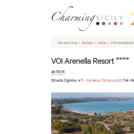
Sie sind hier
>
Sizilien
>
Hotel
>
VOI Arenella R
****
VOI Arenella Resort
ab:
100 €
Strada Ognina, 47 -
Syrakus (Siracusa)
|
Tel.-N