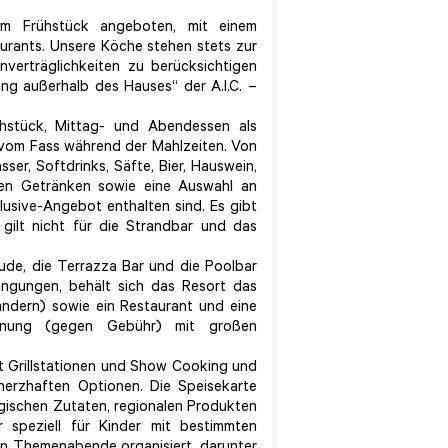
um Frühstück angeboten, mit einem
aurants. Unsere Köche stehen stets zur
verträglichkeiten zu berücksichtigen
ng außerhalb des Hauses“ der A.I.C. –
Frühstück, Mittag- und Abendessen als
s vom Fass während der Mahlzeiten. Von
er, Softdrinks, Säfte, Bier, Hauswein,
hen Getränken sowie eine Auswahl an
clusive-Angebot enthalten sind. Es gibt
 gilt nicht für die Strandbar und das
ude, die Terrazza Bar und die Poolbar
ingungen, behält sich das Resort das
ändern) sowie ein Restaurant und eine
ienung (gegen Gebühr) mit großen
mit Grillstationen und Show Cooking und
 herzhaften Optionen. Die Speisekarte
ogischen Zutaten, regionalen Produkten
 speziell für Kinder mit bestimmten