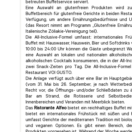
betreuten Buffetservice serviert.
Eine Auswahl an glutenfreien Produkten wird z
Buffetbereich für glutenfreie Gerichte in beiden Rest
Verfügung, um andere Ernährungsbedürfnisse und Un
(das Resort nimmt am Programm „Glutenfreie Ernähru
Italienische Zöliakie-Vereinigung teil).
Die All-Inclusive-Formel umfasst: internationales 
Buffet mit Hauswasser, Hauswein, Bier und Softdrink
10:00 bis 24:00 Uhr können die Gäste unbegrenzt Wass
eine Auswahl an lokalen und nationalen alkoholisc
alkoholischen Cocktails konsumieren, die in der All-In
zwei Snack-Zeiten pro Tag. Die All-Inclusive-Formel
Restaurant VOI GUSTO.
Die Anlage verfügt auch über eine Bar im Hauptgebä
(vom 31. Mai bis 26. September, je nach Wetterbed
Recht vor, die Öffnungs- und/oder Schließdaten zu 
Bar am Strand, die Rotisserie und Selbstbed
Innenbereichen und Veranden mit Meerblick bieten.
Das
Ristorante Alfeo
bietet ein reichhaltiges Buffet 
bietet ein internationales Frühstück mit süßen und
umfasst Gerichte der mediterranen Tradition mit biol
und veganen Optionen. Es gibt einen Bereich, der