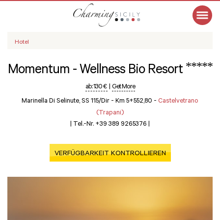
Hotel
*****
Momentum - Wellness Bio Resort
ab:
130 €
|
Get More
Marinella Di Selinute, SS 115/dir - Km 5+552,80 -
Castelvetrano
(Trapani)
|
Tel.-Nr. +39 389 9265376
|
VERFÜGBARKEIT KONTROLLIEREN