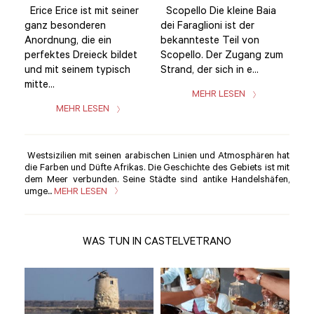
a
Erice Erice ist mit seiner
Scopello Die kleine Baia
Eri
ganz besonderen
dei Faraglioni ist der
gan
Anordnung, die ein
bekannteste Teil von
Ano
zum
perfektes Dreieck bildet
Scopello. Der Zugang zum
per
und mit seinem typisch
Strand, der sich in e...
und
mitte...
mitt
MEHR LESEN
MEHR LESEN
Westsizilien mit seinen arabischen Linien und Atmosphären hat
die Farben und Düfte Afrikas. Die Geschichte des Gebiets ist mit
dem Meer verbunden. Seine Städte sind antike Handelshäfen,
umge...
MEHR LESEN
WAS TUN IN CASTELVETRANO