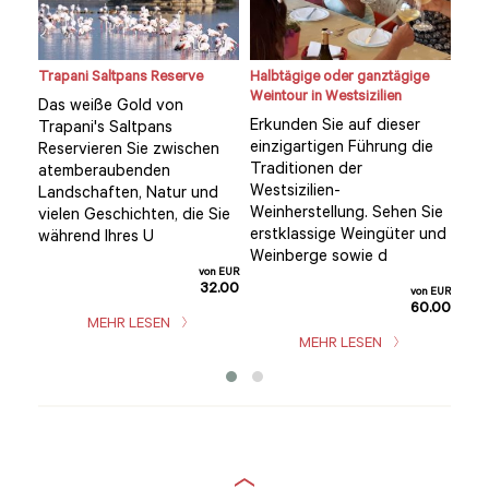
Trapani Saltpans Reserve
Halbtägige oder ganztägige
Priv
 von
Weintour in Westsizilien
Sal
Das weiße Gold von
Tra
Erkunden Sie auf dieser
Trapani's Saltpans
Die
einzigartigen Führung die
Reservieren Sie zwischen
on
Lan
Traditionen der
atemberaubenden
Tra
Westsizilien-
Landschaften, Natur und
liz
Weinherstellung. Sehen Sie
vielen Geschichten, die Sie
n
bie
erstklassige Weingüter und
während Ihres U
Über
Weinberge sowie d
von EUR
32.00
n EUR
von EUR
4.00
60.00
MEHR LESEN
MEHR LESEN