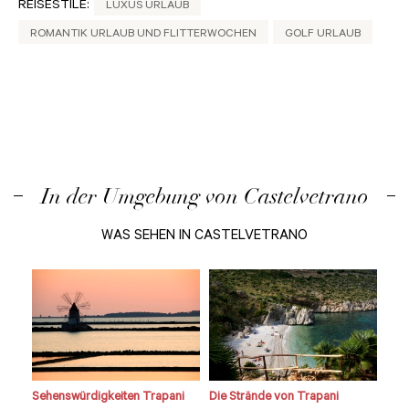
REISESTILE:
LUXUS URLAUB
ROMANTIK URLAUB UND FLITTERWOCHEN
GOLF URLAUB
In der Umgebung von Castelvetrano
WAS SEHEN IN CASTELVETRANO
Sehenswürdigkeiten Trapani
Die Strände von Trapani
Seh