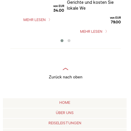
de
Gerichte und kosten Sie
sch
von EUR
lokale We
mac
34.00
n EUR
von EUR
MEHR LESEN
2.00
79.00
MEHR LESEN
Zurück nach oben
HOME
ÜBER UNS
REISELEISTUNGEN