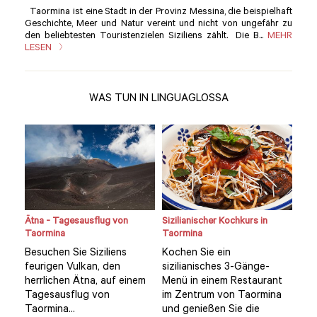
Taormina ist eine Stadt in der Provinz Messina, die beispielhaft
Geschichte, Meer und Natur vereint und nicht von ungefähr zu
den beliebtesten Touristenzielen Siziliens zählt. Die B...
MEHR
LESEN
WAS TUN IN LINGUAGLOSSA
a-
Ätna - Tagesausflug von
Sizilianischer Kochkurs in
Priv
Taormina
Taormina
dur
en
Besuchen Sie Siziliens
Kochen Sie ein
Ent
feurigen Vulkan, den
sizilianisches 3-Gänge-
Den
uf
herrlichen Ätna, auf einem
Menü in einem Restaurant
und
r
Tagesausflug von
im Zentrum von Taormina
Tao
Taormina...
und genießen Sie die
bed