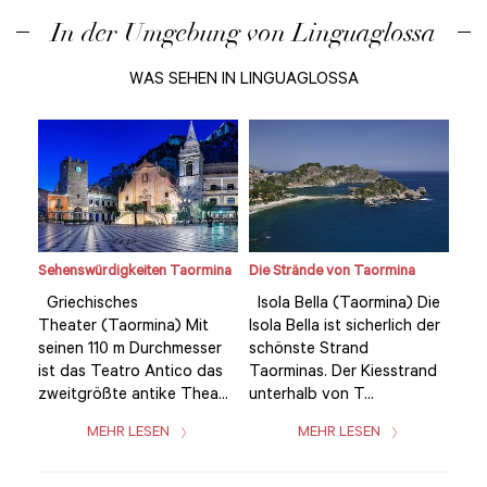
In der Umgebung von Linguaglossa
WAS SEHEN IN LINGUAGLOSSA
Sehenswürdigkeiten Taormina
Die Strände von Taormina
Seh
Die
Griechisches
Isola Bella (Taormina) Die
Gri
der
Theater (Taormina) Mit
Isola Bella ist sicherlich der
The
seinen 110 m Durchmesser
schönste Strand
sei
and
ist das Teatro Antico das
Taorminas. Der Kiesstrand
ist
zweitgrößte antike Thea...
unterhalb von T...
zwe
MEHR LESEN
MEHR LESEN