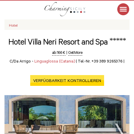
Hotel
*****
Hotel Villa Neri Resort and Spa
ab:
166 €
|
Get More
C/da Arrigo -
Linguaglossa (Catania)
|
Tel.-Nr. +39 389 9265376
|
VERFÜGBARKEIT KONTROLLIEREN