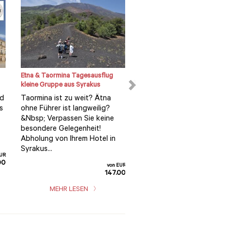
Etna & Taormina Tagesausflug
Lokale Markttour und kulinar
kleine Gruppe aus Syrakus
Erlebnisse in einem Cesarina
Haus
nd
Taormina ist zu weit? Ätna
Besuche den lebhaften lo
s
ohne Führer ist langweilig?
Markt und tauchen Sie ein
&Nbsp; Verpassen Sie keine
ein Privates kulinarisches
besondere Gelegenheit!
Erlebnis in einem Cesarina
Abholung von Ihrem Hotel in
Haus Exklusives Show-K
Syrakus...
EUR
und
00
von EUR
147.00
MEHR LESEN
MEHR LESEN