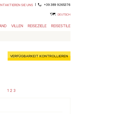
|
+39 389 9265376
NTAKTIEREN SIE UNS
DEUTSCH
AND
VILLEN
REISEZIELE
REISESTILE
VERFÜGBARKEIT KONTROLLIEREN
1
2
3