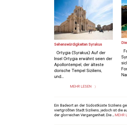
Die
Sehenswürdigkeiten Syrakus
Fo
Ortygia (Syrakus) Auf der
Syr
Insel Ortygia erwähnt seien der
si
Apollontempel, der älteste
Fo
dorische Tempel Siziliens,
Nam
und...
MEHR LESEN
Ein Badeort an der Südostküste Siziliens ge
viertgrößten Stadt Siziliens, jedoch ist die 
der glorreichen Vergangenheit. Die ...
MEHR 