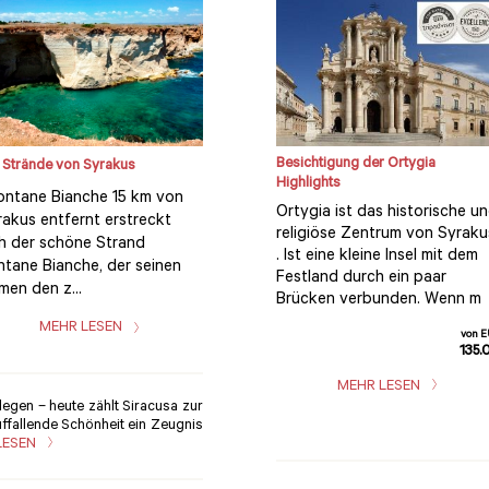
Besichtigung der Ortygia
 Strände von Syrakus
Highlights
ntane Bianche 15 km von
Ortygia ist das historische u
akus entfernt erstreckt
religiöse Zentrum von Syraku
ch der schöne Strand
. Ist eine kleine Insel mit dem
ntane Bianche, der seinen
Festland durch ein paar
en den z...
Brücken verbunden. Wenn m
MEHR LESEN
von 
135.
MEHR LESEN
legen – heute zählt Siracusa zur
auffallende Schönheit ein Zeugnis
LESEN