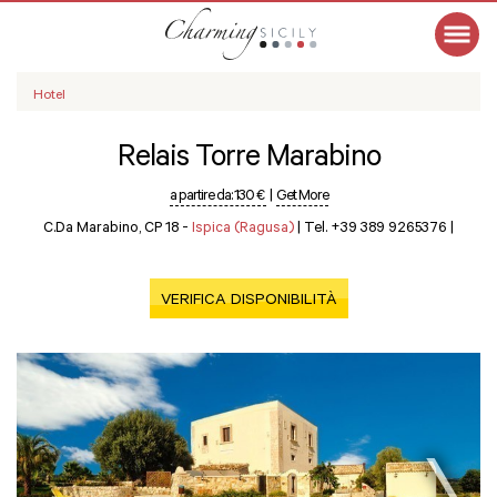
Hotel
Relais Torre Marabino
a partire da:
130 €
|
Get More
C.da Marabino, CP 18 -
Ispica (Ragusa)
|
Tel. +39 389 9265376
|
VERIFICA DISPONIBILITÀ