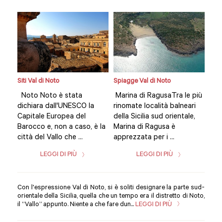
Siti Val di Noto
Spiagge Val di Noto
Siti
più
Noto Noto è stata
Marina di RagusaTra le più
Not
ri
dichiara dall'UNESCO la
rinomate località balneari
dic
e,
Capitale Europea del
della Sicilia sud orientale,
Cap
Barocco e, non a caso, è la
Marina di Ragusa è
Bar
città del Vallo che ...
apprezzata per i ...
citt
LEGGI DI PIÙ
LEGGI DI PIÙ
Con l'espressione Val di Noto, si è soliti designare la parte sud-
orientale della Sicilia, quella che un tempo era il distretto di Noto,
il “Vallo” appunto. Niente a che fare dun...
LEGGI DI PIÙ