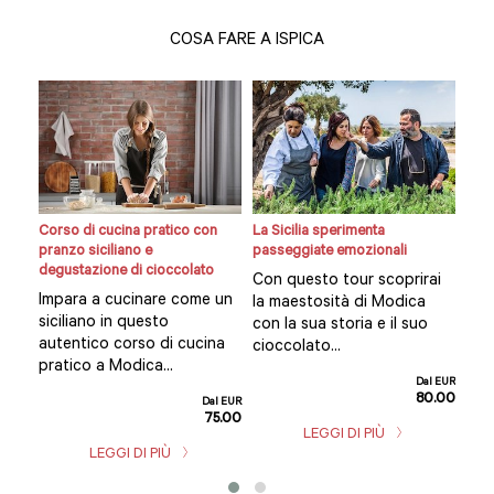
COSA FARE A ISPICA
iat
Corso di cucina pratico con
La Sicilia sperimenta
Modi
pranzo siciliano e
passeggiate emozionali
500
degustazione di cioccolato
Con questo tour scoprirai
Una
Impara a cucinare come un
ca
la maestosità di Modica
con
siciliano in questo
tro
con la sua storia e il suo
cit
autentico corso di cucina
cioccolato...
pun
pratico a Modica...
dell
Dal EUR
80.00
Dal EUR
l EUR
75.00
37.50
LEGGI DI PIÙ
LEGGI DI PIÙ