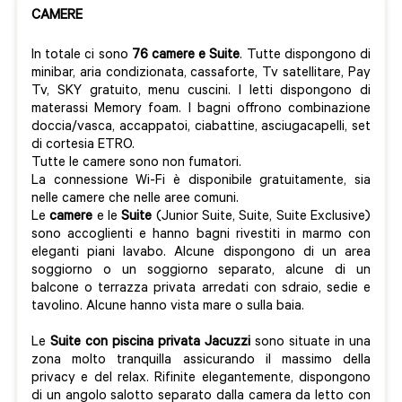
CAMERE
In totale ci sono
76 camere e Suite
. Tutte dispongono di
minibar, aria condizionata, cassaforte, Tv satellitare, Pay
Tv, SKY gratuito, menu cuscini. I letti dispongono di
materassi Memory foam. I bagni offrono combinazione
doccia/vasca, accappatoi, ciabattine, asciugacapelli, set
di cortesia ETRO.
Tutte le camere sono non fumatori.
La connessione Wi-Fi è disponibile gratuitamente, sia
nelle camere che nelle aree comuni.
Le
camere
e le
Suite
(Junior Suite, Suite, Suite Exclusive)
sono accoglienti e hanno bagni rivestiti in marmo con
eleganti piani lavabo. Alcune dispongono di un area
soggiorno o un soggiorno separato, alcune di un
balcone o terrazza privata arredati con sdraio, sedie e
tavolino. Alcune hanno vista mare o sulla baia.
Le
Suite con piscina privata Jacuzzi
sono situate in una
zona molto tranquilla assicurando il massimo della
privacy e del relax. Rifinite elegantemente, dispongono
di un angolo salotto separato dalla camera da letto con