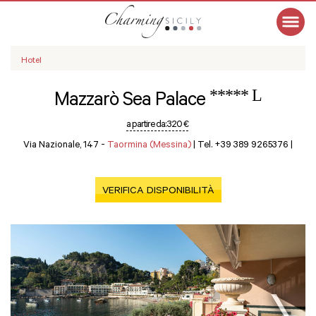
Hotel
***** L
Mazzarò Sea Palace
a partire da:
320 €
Via Nazionale, 147 -
Taormina (Messina)
|
Tel. +39 389 9265376
|
VERIFICA DISPONIBILITÀ