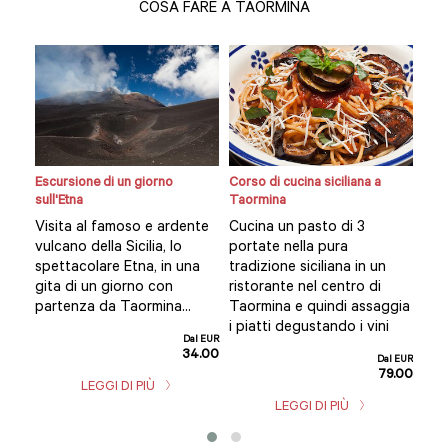
COSA FARE A TAORMINA
i
Escursione di un giorno
Corso di cucina siciliana a
Tour
ara
sull'Etna
Taormina
Tao
le e
Visita al famoso e ardente
Cucina un pasto di 3
Esp
 di
vulcano della Sicilia, lo
portate nella pura
prop
tna,
spettacolare Etna, in una
tradizione siciliana in un
con
erta
gita di un giorno con
ristorante nel centro di
con
partenza da Taormina...
Taormina e quindi assaggia
i piatti degustando i vini
l EUR
Dal EUR
2.00
34.00
Dal EUR
79.00
LEGGI DI PIÙ
LEGGI DI PIÙ