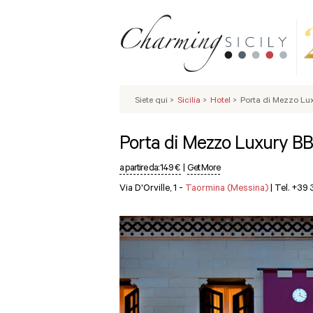
Siete qui
>
Sicilia
>
Hotel
>
Porta di Mezzo Lu
Porta di Mezzo Luxury B
a partire da:
149 €
|
Get More
Via D'Orville, 1 -
Taormina (Messina)
|
Tel. +39