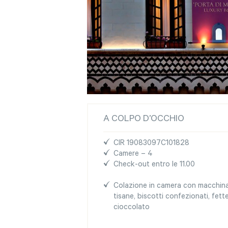
A COLPO D’OCCHIO
CIR 19083097C101828
Camere – 4
Check-out entro le 11.00
Colazione in camera con macchina d
tisane, biscotti confezionati, fett
cioccolato