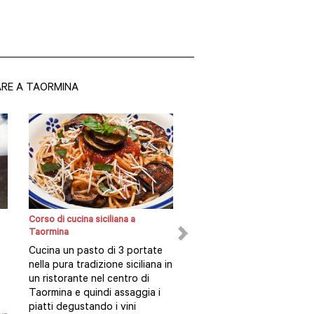
ARE A TAORMINA
Corso di cucina siciliana a
Tour panoramico privato di
Taormina
Taormina
Cucina un pasto di 3 portate
Esplora Taormina, un ver
nella pura tradizione siciliana in
proprio gioiello della Sicili
un ristorante nel centro di
con un tour a piedi di 2 o
Taormina e quindi assaggia i
con guida privata...
piatti degustando i vini