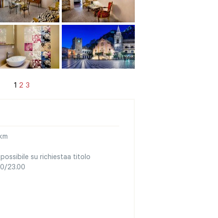
1
2
3
 km
ossibile su richiestaa titolo
.00/23.00