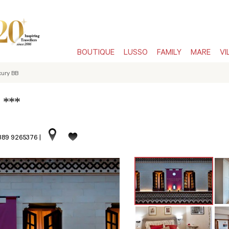
BOUTIQUE
LUSSO
FAMILY
MARE
VI
xury BB
***
B
 389 9265376
|