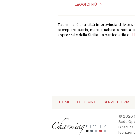
LEGGI DI PIÙ
Taormina è una città in provincia di Messi
esemplare storia, mare e natura e, non a ca
apprezzate della Sicilia. La particolarità d...
L
HOME
CHI SIAMO
SERVIZI DI VIAG
© 2026 C
Sede Oper
Siracusa -
Iscrizio