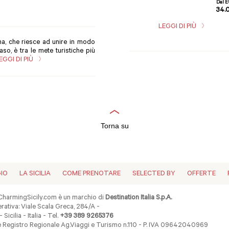
Dal 
34.
LEGGI DI PIÙ
na, che riesce ad unire in modo
so, è tra le mete turistiche più
EGGI DI PIÙ
Torna su
GIO
LA SICILIA
COME PRENOTARE
SELECTED BY
OFFERTE
harmingSicily.com è un marchio di
Destination Italia S.p.A.
ativa: Viale Scala Greca, 284/A -
 Sicilia - Italia - Tel.
+39 389 9265376
ne Registro Regionale Ag.Viaggi e Turismo n.110 - P. IVA 09642040969