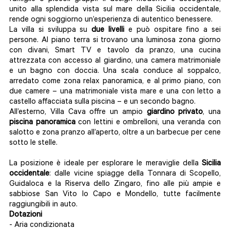
unito alla splendida vista sul mare della Sicilia occidentale,
rende ogni soggiorno un’esperienza di autentico benessere.
La villa si sviluppa su
due
livelli
e può ospitare fino a sei
persone. Al piano terra si trovano una luminosa zona giorno
con divani, Smart TV e tavolo da pranzo, una cucina
attrezzata con accesso al giardino, una camera matrimoniale
e un bagno con doccia. Una scala conduce al soppalco,
arredato come zona relax panoramica, e al primo piano, con
due camere – una matrimoniale vista mare e una con letto a
castello affacciata sulla piscina – e un secondo bagno.
All’esterno, Villa Cava offre un ampio
giardino
privato
, una
piscina
panoramica
con lettini e ombrelloni, una veranda con
salotto e zona pranzo all’aperto, oltre a un barbecue per cene
sotto le stelle.
La posizione è ideale per esplorare le meraviglie della
Sicilia
occidentale
: dalle vicine spiagge della Tonnara di Scopello,
Guidaloca e la Riserva dello Zingaro, fino alle più ampie e
sabbiose San Vito lo Capo e Mondello, tutte facilmente
raggiungibili in auto.
Dotazioni
- Aria condizionata