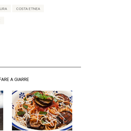
TURA
COSTA ETNEA
E
FARE A GIARRE