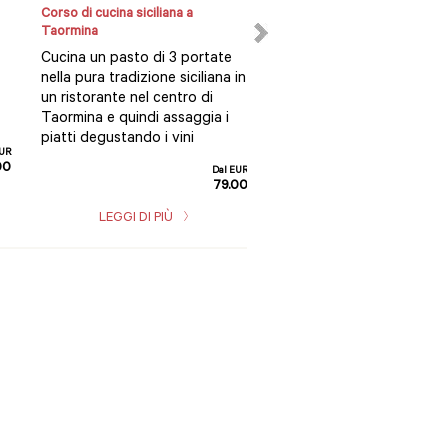
Corso di cucina siciliana a
Tour panoramico privato di
Taormina
Taormina
Cucina un pasto di 3 portate
Esplora Taormina, un ver
nella pura tradizione siciliana in
proprio gioiello della Sicili
un ristorante nel centro di
con un tour a piedi di 2 o
Taormina e quindi assaggia i
con guida privata...
piatti degustando i vini
EUR
00
Dal EUR
79.00
LEGGI DI PIÙ
LEGGI DI PIÙ