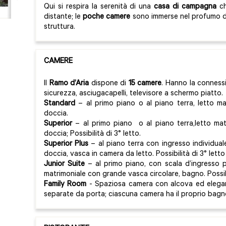
Qui si respira la serenità di una
casa di campagna
ch
distante; le
poche camere
sono immerse nel profumo de
struttura.
CAMERE
Il
Ramo d’Aria
dispone di
15 camere
. Hanno la connessi
sicurezza, asciugacapelli, televisore a schermo piatto.
Standard
– al primo piano o al piano terra, letto ma
doccia.
Superior
– al primo piano o al piano terra,letto mat
doccia; Possibilità di 3° letto.
Superior Plus
– al piano terra con ingresso individua
doccia, vasca in camera da letto. Possibilità di 3° lett
Junior Suite
– al primo piano, con scala d’ingresso p
matrimoniale con grande vasca circolare, bagno. Possibi
Family Room
- Spaziosa camera con alcova ed elegan
separate da porta; ciascuna camera ha il proprio bagno