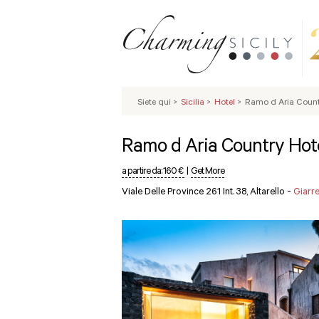
Siete qui
>
Sicilia
>
Hotel
>
Ramo d Aria Count
Ramo d Aria Country Hot
a partire da:
160 €
|
Get More
Viale Delle Province 261 Int. 38, Altarello -
Giarre