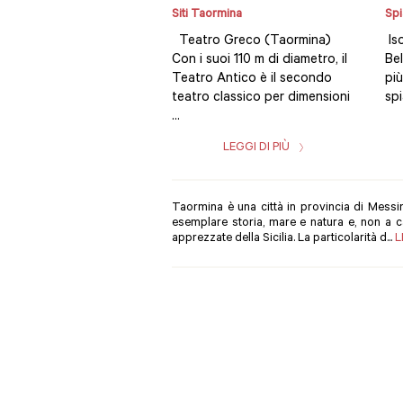
Siti Taormina
Spi
Teatro Greco (Taormina)
Iso
Con i suoi 110 m di diametro, il
Bel
Teatro Antico è il secondo
più
teatro classico per dimensioni
spi
...
LEGGI DI PIÙ
Taormina è una città in provincia di Messi
esemplare storia, mare e natura e, non a ca
apprezzate della Sicilia. La particolarità d...
L