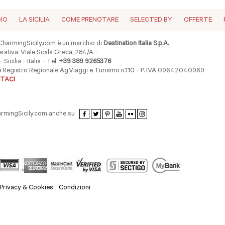
GIO
LA SICILIA
COME PRENOTARE
SELECTED BY
OFFERTE
harmingSicily.com è un marchio di
Destination Italia S.p.A.
ativa: Viale Scala Greca, 284/A -
 Sicilia - Italia - Tel.
+39 389 9265376
ne Registro Regionale Ag.Viaggi e Turismo n.110 - P. IVA 09642040969
TACI
armingSicily.com anche su
Privacy & Cookies
Condizioni