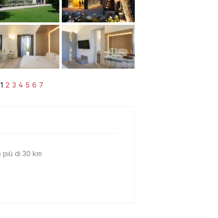
1
2
3
4
5
6
7
 più di 30 km