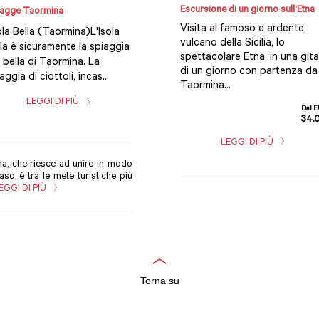
Escursione di un giorno sull'Etna
agge Taormina
Visita al famoso e ardente
la Bella (Taormina)L'Isola
vulcano della Sicilia, lo
la è sicuramente la spiaggia
spettacolare Etna, in una gita
 bella di Taormina. La
di un giorno con partenza da
aggia di ciottoli, incas...
Taormina...
LEGGI DI PIÙ
Dal 
34.
LEGGI DI PIÙ
na, che riesce ad unire in modo
so, è tra le mete turistiche più
EGGI DI PIÙ
Torna su