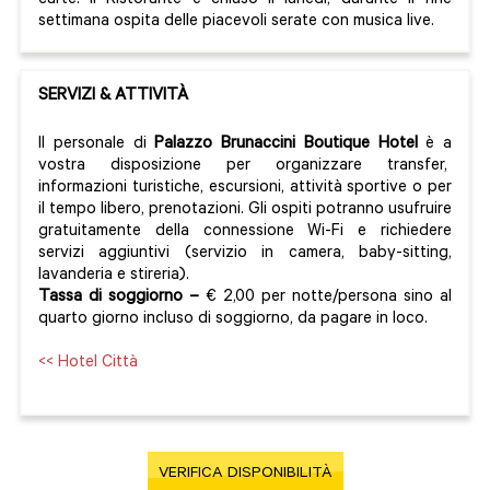
carte. Il Ristorante è chiuso il lunedì, durante il fine
settimana ospita delle piacevoli serate con musica live.
SERVIZI & ATTIVITÀ
Il personale di
Palazzo Brunaccini Boutique Hotel
è a
vostra disposizione per organizzare transfer,
informazioni turistiche, escursioni, attività sportive o per
il tempo libero, prenotazioni. Gli ospiti potranno usufruire
gratuitamente della connessione Wi-Fi e richiedere
servizi aggiuntivi (servizio in camera, baby-sitting,
lavanderia e stireria).
Tassa di soggiorno –
€ 2,00 per notte/persona sino al
quarto giorno incluso di soggiorno, da pagare in loco.
<< Hotel Città
VERIFICA DISPONIBILITÀ