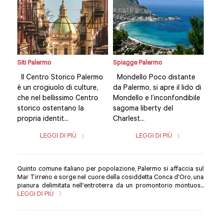
Siti Palermo
Spiagge Palermo
Siti
te
Il Centro Storico Palermo
Mondello Poco distante
Il 
o di
è un crogiuolo di culture,
da Palermo, si apre il lido di
è u
ile
che nel bellissimo Centro
Mondello e l’inconfondibile
che
storico ostentano la
sagoma liberty del
sto
propria identit...
Charlest...
prop
LEGGI DI PIÙ
LEGGI DI PIÙ
Quinto comune italiano per popolazione, Palermo si affaccia sul
Mar Tirreno e sorge nel cuore della cosiddetta Conca d'Oro, una
pianura delimitata nell'entroterra da un promontorio montuos...
LEGGI DI PIÙ