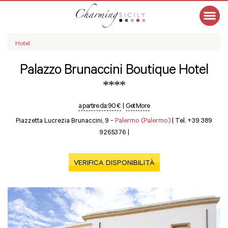
Hotel
Palazzo Brunaccini Boutique Hotel
****
a partire da:
90 €
|
Get More
Piazzetta Lucrezia Brunaccini, 9 -
Palermo (Palermo)
|
Tel. +39 389
9265376
|
VERIFICA DISPONIBILITÀ