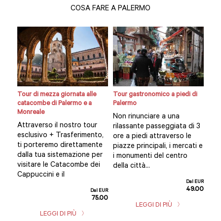
COSA FARE A PALERMO
Tour di mezza giornata alle
Tour gastronomico a piedi di
Cors
catacombe di Palermo e a
Palermo
Pal
Monreale
Non rinunciare a una
Que
Attraverso il nostro tour
rilassante passeggiata di 3
Pal
lia,
esclusivo + Trasferimento,
ore a piedi attraverso le
un'
e
ti porteremo direttamente
piazze principali, i mercati e
div
dalla tua sistemazione per
i monumenti del centro
anc
gge
visitare le Catacombe dei
della città...
via
Cappuccini e il
Dal EUR
49.00
l EUR
Dal EUR
5.00
75.00
LEGGI DI PIÙ
LEGGI DI PIÙ