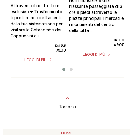
Non rinunciare a una
Que
Attraverso il nostro tour
rilassante passeggiata di 3
Pal
lia,
esclusivo + Trasferimento,
ore a piedi attraverso le
un'
e
ti porteremo direttamente
piazze principali, i mercati e
div
dalla tua sistemazione per
i monumenti del centro
anc
gge
visitare le Catacombe dei
della città...
via
Cappuccini e il
Dal EUR
49.00
l EUR
Dal EUR
5.00
75.00
LEGGI DI PIÙ
LEGGI DI PIÙ
Torna su
HOME