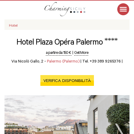
Hotel
****
Hotel Plaza Opéra Palermo
a partire da:
150 €
|
Get More
Via Nicolò Gallo, 2 -
Palermo (Palermo)
|
Tel. +39 389 9265376
|
VERIFICA DISPONIBILITÀ