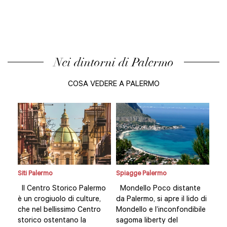
Nei dintorni di Palermo
COSA VEDERE A PALERMO
Siti Palermo
Spiagge Palermo
Siti
te
Il Centro Storico Palermo
Mondello Poco distante
Il 
o di
è un crogiuolo di culture,
da Palermo, si apre il lido di
è u
ile
che nel bellissimo Centro
Mondello e l’inconfondibile
che
storico ostentano la
sagoma liberty del
sto