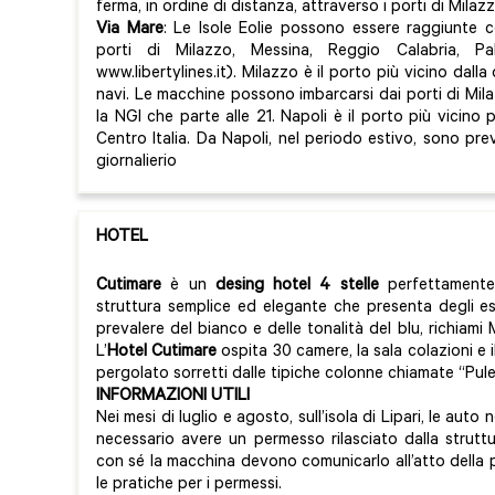
ferma, in ordine di distanza, attraverso i porti di Milaz
Via Mare
: Le Isole Eolie possono essere raggiunte
porti di Milazzo, Messina, Reggio Calabria, Pa
www.libertylines.it). Milazzo è il porto più vicino dalla
navi. Le macchine possono imbarcarsi dai porti di Mila
la NGI che parte alle 21. Napoli è il porto più vicin
Centro Italia. Da Napoli, nel periodo estivo, sono prev
giornalierio
HOTEL
Cutimare
è un
desing hotel 4 stelle
perfettamente 
struttura semplice ed elegante che presenta degli est
prevalere del bianco e delle tonalità del blu, richiami M
L’
Hotel Cutimare
ospita 30 camere, la sala colazioni e i
pergolato sorretti dalle tipiche colonne chiamate “Pul
INFORMAZIONI UTILI
Nei mesi di luglio e agosto, sull’isola di Lipari, le au
necessario avere un permesso rilasciato dalla struttu
con sé la macchina devono comunicarlo all’atto della
le pratiche per i permessi.