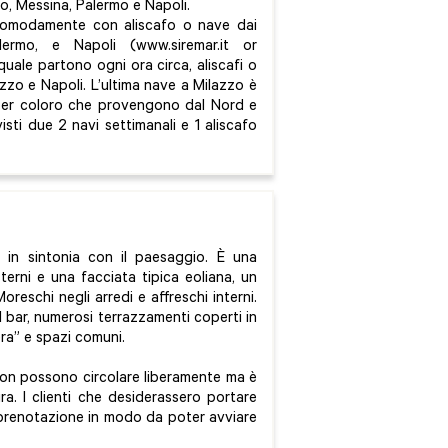
zo, Messina, Palermo e Napoli.
 comodamente con aliscafo o nave dai
lermo, e Napoli (www.siremar.it or
 quale partono ogni ora circa, aliscafi o
zzo e Napoli. L’ultima nave a Milazzo è
o per coloro che provengono dal Nord e
isti due 2 navi settimanali e 1 aliscafo
in sintonia con il paesaggio. È una
erni e una facciata tipica eoliana, un
oreschi negli arredi e affreschi interni.
l bar, numerosi terrazzamenti coperti in
era” e spazi comuni.
to non possono circolare liberamente ma è
ra. I clienti che desiderassero portare
 prenotazione in modo da poter avviare