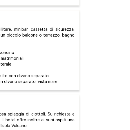
itare, minibar, cassetta di sicurezza,
i un piccolo balcone o terrazzo, bagno
lconcino
 matrimoniali
aterale
otto con divano separato
n divano separato, vista mare
sa spiaggia di ciottoli. Su richiesta e
. L’hotel offre inoltre ai suoi ospiti una
’Isola Vulcano.