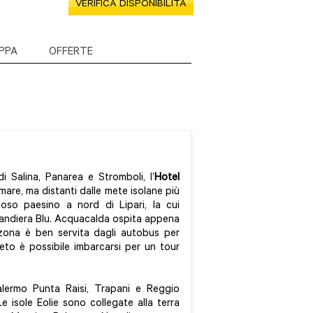
VERIFICA DISPONIBILITÀ
PPA
OFFERTE
i Salina, Panarea e Stromboli, l’
Hotel
mare, ma distanti dalle mete isolane più
ioso paesino a nord di Lipari, la cui
Bandiera Blu. Acquacalda ospita appena
 zona è ben servita dagli autobus per
eto è possibile imbarcarsi per un tour
alermo Punta Raisi, Trapani e Reggio
 Le isole Eolie sono collegate alla terra