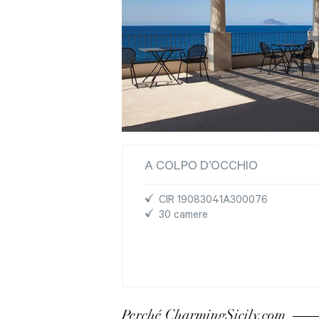
A COLPO D’OCCHIO
CIR 19083041A300076
30 camere
Perché CharmingSicily.com