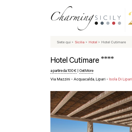
Siete qui
>
Sicilia
>
Hotel
>
Hotel Cutimare
****
Hotel Cutimare
a partire da:
100 €
|
Get More
Via Mazzini - Acquacalda, Lipari -
Isola Di Lipa