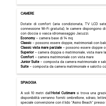
CAMERE
Dotate di comfort (aria condizionata, TV LCD satell
connessione Wi-Fi gratuita), le camere dispongono d
con doccia o vasca idromassaggio Jacuzzi.
Economy
– camera base di 14 mq
Classic
– possono essere doppie, matrimoniali con ba
Classic vista mare parziale
– possono essere doppie o
Superior
– camera doppia o matrimoniale, vista mare l
Comfort
– camera matrimoniale con vista mare
Junior Suite
– composta da camera matrimoniale e sal
Suite
– composta da camera matrimoniale e salotto co
SPIAGGIA
A soli 10 metri dall’
Hotel Cutimare
si trova una grazio
disponibilità verranno forniti ombrellone, sdraio, lettini
speciale convenzione con il lido “Asino Beach” presso l