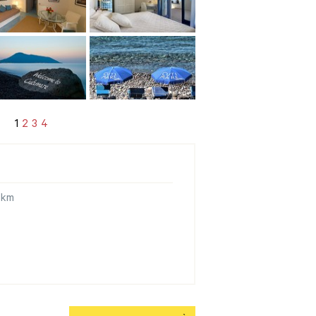
1
2
3
4
 km