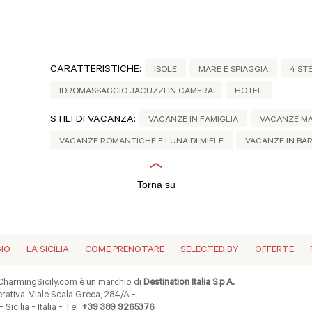
CARATTERISTICHE:
ISOLE
MARE E SPIAGGIA
4 ST
IDROMASSAGGIO JACUZZI IN CAMERA
HOTEL
STILI DI VACANZA:
VACANZE IN FAMIGLIA
VACANZE M
VACANZE ROMANTICHE E LUNA DI MIELE
VACANZE IN BA
Torna su
GIO
LA SICILIA
COME PRENOTARE
SELECTED BY
OFFERTE
harmingSicily.com è un marchio di
Destination Italia S.p.A.
ativa: Viale Scala Greca, 284/A -
 Sicilia - Italia - Tel.
+39 389 9265376