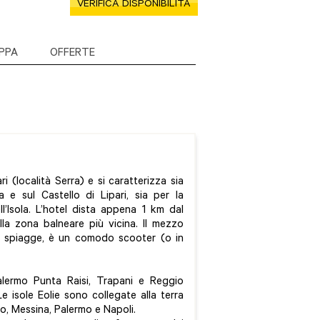
VERIFICA DISPONIBILITÀ
PPA
OFFERTE
i (località Serra) e si caratterizza sia
 e sul Castello di Lipari, sia per la
l’Isola. L’hotel dista appena 1 km dal
lla zona balneare più vicina. Il mezzo
sue spiagge, è un comodo scooter (o in
alermo Punta Raisi, Trapani e Reggio
 Le isole Eolie sono collegate alla terra
zo, Messina, Palermo e Napoli.