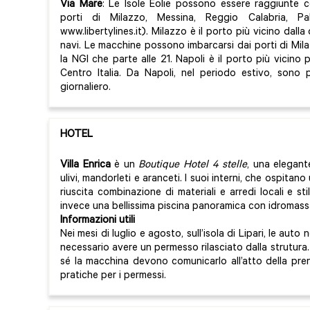
Via Mare
: Le Isole Eolie possono essere raggiunte
porti di Milazzo, Messina, Reggio Calabria, Pa
www.libertylines.it). Milazzo è il porto più vicino dalla
navi. Le macchine possono imbarcarsi dai porti di Mila
la NGI che parte alle 21. Napoli è il porto più vicin
Centro Italia. Da Napoli, nel periodo estivo, sono pr
giornaliero.
HOTEL
Villa Enrica
è un
Boutique Hotel 4 stelle
, una elegant
ulivi, mandorleti e aranceti. I suoi interni, che ospita
riuscita combinazione di materiali e arredi locali e 
invece una bellissima piscina panoramica con idromass
Informazioni utili
Nei mesi di luglio e agosto, sull’isola di Lipari, le au
necessario avere un permesso rilasciato dalla strutura.
sé la macchina devono comunicarlo all’atto della pr
pratiche per i permessi.