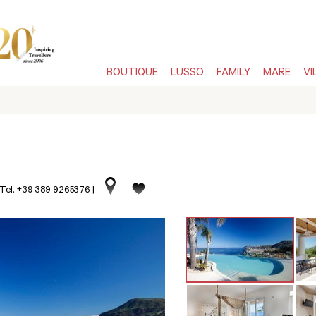
BOUTIQUE
LUSSO
FAMILY
MARE
VI
Tel. +39 389 9265376
|