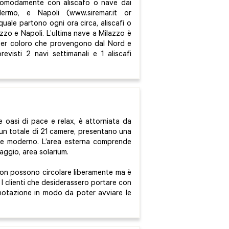
 comodamente con aliscafo o nave dai
lermo, e Napoli (www.siremar.it or
 quale partono ogni ora circa, aliscafi o
zzo e Napoli. L’ultima nave a Milazzo è
o per coloro che provengono dal Nord e
evisti 2 navi settimanali e 1 aliscafi
e oasi di pace e relax, è attorniata da
no un totale di 21 camere, presentano una
stile moderno. L’area esterna comprende
aggio, area solarium.
to non possono circolare liberamente ma è
 I clienti che desiderassero portare con
enotazione in modo da poter avviare le