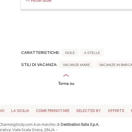
<< Hotel Isole
CARATTERISTICHE:
ISOLE
4 STELLE
STILI DI VACANZA:
VACANZE MARE
VACANZE IN BARC
Torna su
GIO
LA SICILIA
COME PRENOTARE
SELECTED BY
OFFERTE
harmingSicily.com è un marchio di
Destination Italia S.p.A.
ativa: Viale Scala Greca, 284/A -