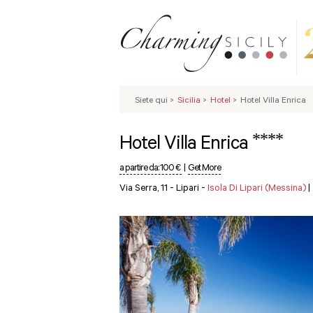
Siete qui
>
Sicilia
>
Hotel
>
Hotel Villa Enrica
****
Hotel Villa Enrica
a partire da:
100 €
|
Get More
Via Serra, 11 - Lipari -
Isola Di Lipari (Messina)
|