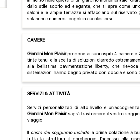
Immerso nella quiete di un giardino monumentale,
Giard
dallo stile sobrio ed elegante, che si apre come un’oa
saloni e le ampie terrazze si affacciano sul riservato
solarium e numerosi angoli in cui rilassarsi.
CAMERE
Giardini Mon Plaisir
propone ai suoi ospiti 4 camere e 2 
tinte tenui e la scelta di soluzioni d’arredo estremame
alla bellissima pavimentazione liberty, che rievoca 
sistemazioni hanno bagno privato con doccia e sono d
SERVIZI & ATTIVITÀ
Servizi personalizzati di alto livello e un’accoglienza
Giardini Mon Plaisir
saprà trasformare il vostro soggio
viaggio.
Il
costo del soggiorno include
la prima colazione a buf
tutta la struttura, il parcheggio, l’accesso alla pisc