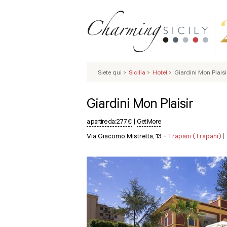
Siete qui
>
Sicilia
>
Hotel
>
Giardini Mon Plaisi
Giardini Mon Plaisir
a partire da:
277 €
|
Get More
Via Giacomo Mistretta, 13 -
Trapani (Trapani)
|