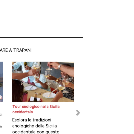
ARE A TRAPANI
Tour enologico nella Sicilia
Segesta privata, Erice, saline 
occidentale
Escursione costiera da Trap
di
Esplora le tradizioni
Questa esclusiva gita pri
enologiche della Sicilia
in battello, in partenza da
e
occidentale con questo
Trapani con una guida lo
i