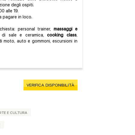
zione degli ospiti.
00 alle 19.
a pagare in loco.
hiesta: personal trainer,
massaggi e
i di sale e ceramica,
cooking class
,
di moto, auto e gommoni, escursioni in
VERIFICA DISPONIBILITÀ
RTE E CULTURA
E