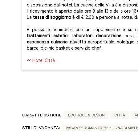
disposizione dall’hotel. La cucina della Villa è a disposi
Il ricevimento è aperto dalle ore 9 alle 13 e dalle ore 16.
La
tassa di soggiorno
è di € 2,00 a persona a notte, d
È possibile richiedere con un supplemento e su ric
trattamenti estetici
,
laboratori decorazione
corall
esperienza culinaria
, navetta aeroportuale, noleggio 
barca, pic-nic basket e servizio chef.
<< Hotel Città
CARATTERISTICHE:
BOUTIQUE & DESIGN
CITTÀ
A
STILI DI VACANZA:
VACANZE ROMANTICHE E LUNA DI MIEL