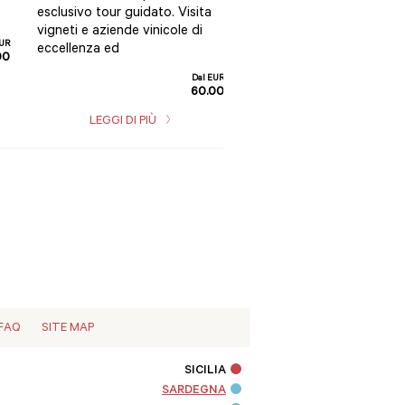
esclusivo tour guidato. Visita
autorizzata , offre un'ott
vigneti e aziende vinicole di
panoramica della Sicilia...
EUR
eccellenza ed
00
Dal EUR
60.00
LEGGI DI PIÙ
LEGGI DI PIÙ
FAQ
SITE MAP
SICILIA
SARDEGNA