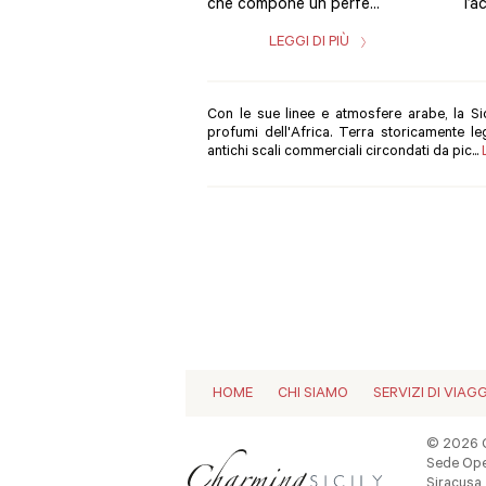
che compone un perfe...
l’a
LEGGI DI PIÙ
Con le sue linee e atmosfere arabe, la Sic
profumi dell'Africa. Terra storicamente le
antichi scali commerciali circondati da pic...
HOME
CHI SIAMO
SERVIZI DI VIAG
© 2026 C
Sede Oper
Siracusa -