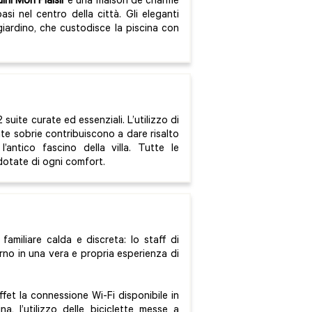
ini Mon Plaisir
è una maison de charme
si nel centro della città. Gli eleganti
 giardino, che custodisce la piscina con
suite curate ed essenziali. L’utilizzo di
nte sobrie contribuiscono a dare risalto
l’antico fascino della villa. Tutte le
otate di ogni comfort.
 familiare calda e discreta: lo staff di
rno in una vera e propria esperienza di
fet la connessione Wi-Fi disponibile in
ina, l’utilizzo delle biciclette messe a