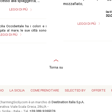
ccesso alla spiaggetta, ...
mozzafiato,
LEGGI DI PIÙ
Dal 
32.
LEGGI DI PIÙ
ilia Occidentale ha i colori e i
gata al mare, le sue città sono
LEGGI DI PIÙ
Torna su
GIO
LA SICILIA
COME PRENOTARE
SELECTED BY
OFFERTE
harmingSicily.com è un marchio di
Destination Italia S.p.A.
ativa: Viale Scala Greca, 284/A -
 Sicilia - Italia - Tel.
+39 389 9265376