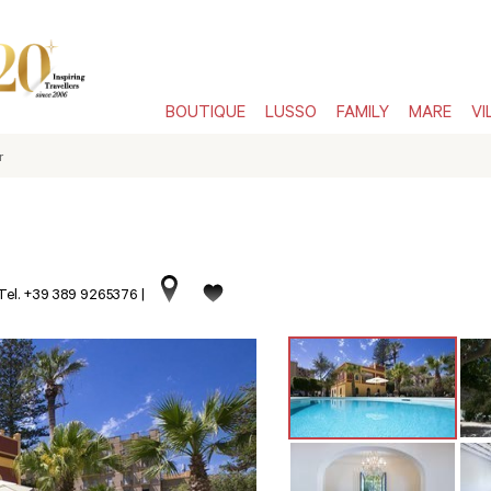
BOUTIQUE
LUSSO
FAMILY
MARE
VI
r
Tel. +39 389 9265376
|