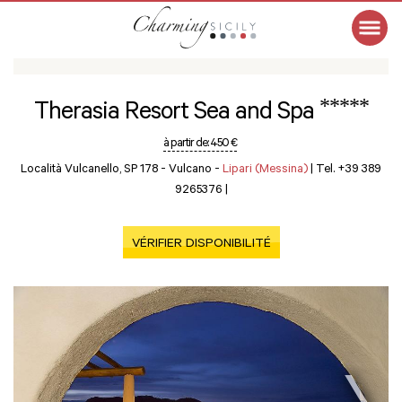
*****
Therasia Resort Sea and Spa
à partir de:
450 €
Località Vulcanello, SP 178 - Vulcano -
Lipari (Messina)
|
Tel. +39 389
9265376
|
VÉRIFIER DISPONIBILITÉ