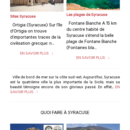
Les plages de Syracuse
Sites Syracuse
Site
km
Fontane Bianche A 15 km
Ortigia (Syracuse) Sur l'île
Ort
du centre habité de
d’Ortigia on trouve
d’O
e
Syracuse s’étend la belle
d’importantes traces de la
d’i
he
plage de Fontane Bianche
civilisation grecque: n...
civi
(Fontaines bla...
EN SAVOIR PLUS
EN SAVOIR PLUS
Ville de bord de mer sur la côte sud-est. Aujourd’hui, Syracuse
est la quatrième ville la plus importante de la Sicile, mais sa
beauté témoigne encore de son glorieux passé. En effet...
EN
SAVOIR PLUS
QUOI FAIRE À SYRACUSE