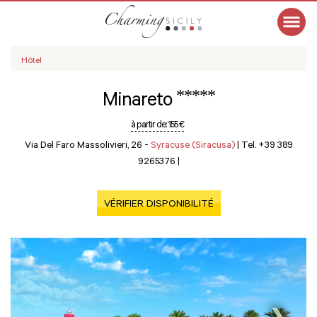
Hôtel
*****
Minareto
à partir de:
155 €
Via Del Faro Massolivieri, 26 -
Syracuse (Siracusa)
|
Tel. +39 389
9265376
|
VÉRIFIER DISPONIBILITÉ