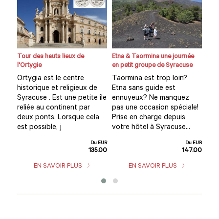
ue
Tour des hauts lieux de
Etna & Taormina une journée
Visi
l'Ortygie
en petit groupe de Syracuse
expé
Ces
de
Ortygia est le centre
Taormina est trop loin?
Vis
ù
historique et religieux de
Etna sans guide est
dyn
Syracuse . Est une petite île
ennuyeux? Ne manquez
un 
es
reliée au continent par
pas une occasion spéciale!
une
deux ponts. Lorsque cela
Prise en charge depuis
pro
est possible, j
votre hôtel à Syracuse...
u EUR
exc
5.00
Du EUR
Du EUR
135.00
147.00
EN SAVOIR PLUS
EN SAVOIR PLUS