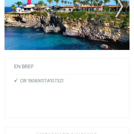
EN BREF
CIR 19089017A107321