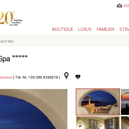
KO
BOUTIQUE
LUXUS
FAMILIEN
STR
a and Spa
*****
 Spa
Messina)
|
Tel.-Nr. +39 389 9265376
|