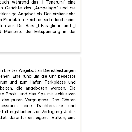
ouch, während das „I Tenerumi“ eine
nen Gerichte des „Arcipelago“ und die
lassige Angebot ab. Das sizilianische
n Produkten, zeichnet sich durch seine
en aus. Die Bars „I Faraglioni“ und „I
und Momente der Entspannung in der
in breites Angebot an Dienstleistungen
enen. Eine rund um die Uhr besetzte
ntrum und zum Hafen, Parkplätze und
keiten, die angeboten werden. Die
zte Pools, und das Spa mit exklusiven
 des puren Vergnügens. Den Gästen
nessraum, eine Dachterrasse und
staltungsflächen zur Verfügung. Jedes
et, darunter ein eigener Balkon, eine