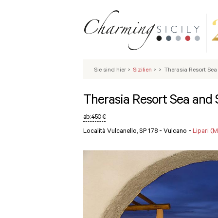
Sie sind hier
>
Sizilien
>
>
Therasia Resort Se
Therasia Resort Sea and
ab:
450 €
Località Vulcanello, SP 178 - Vulcano -
Lipari (