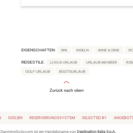
EIGENSCHAFTEN:
SPA
INSELN
WINE & DINE
RO
REISESTILE:
LUXUS URLAUB
URLAUB AM MEER
ROM
GOLF URLAUB
BOOTSURLAUB
Zurück nach oben
N
SIZILIEN
RESERVIERUNGSSYSTEM
SELECTED BY
ANGEBOT
harmingSicily.com ist ein Handelsname von
Destination Italia S.p.A.