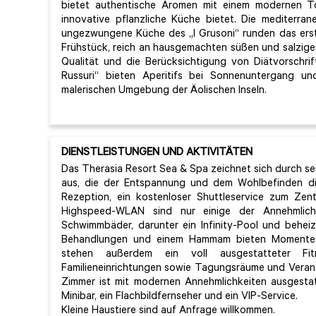
bietet authentische Aromen mit einem modernen T
innovative pflanzliche Küche bietet. Die mediterra
ungezwungene Küche des „I Grusoni“ runden das erstk
Frühstück, reich an hausgemachten süßen und salzige
Qualität und die Berücksichtigung von Diätvorschrift
Russuri“ bieten Aperitifs bei Sonnenuntergang 
malerischen Umgebung der Äolischen Inseln.
DIENSTLEISTUNGEN UND AKTIVITÄTEN
Das Therasia Resort Sea & Spa zeichnet sich durch se
aus, die der Entspannung und dem Wohlbefinden di
Rezeption, ein kostenloser Shuttleservice zum Ze
Highspeed-WLAN sind nur einige der Annehmlich
Schwimmbäder, darunter ein Infinity-Pool und behei
Behandlungen und einem Hammam bieten Momente
stehen außerdem ein voll ausgestatteter Fit
Familieneinrichtungen sowie Tagungsräume und Veran
Zimmer ist mit modernen Annehmlichkeiten ausgestatt
Minibar, ein Flachbildfernseher und ein VIP-Service.
Kleine Haustiere sind auf Anfrage willkommen.