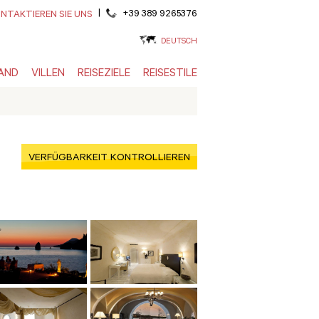
|
+39 389 9265376
NTAKTIEREN SIE UNS
DEUTSCH
AND
VILLEN
REISEZIELE
REISESTILE
VERFÜGBARKEIT KONTROLLIEREN