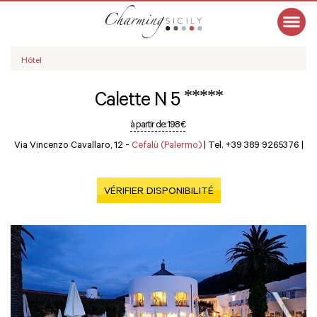
Hôtel
*****
Calette N 5
à partir de:
198 €
Via Vincenzo Cavallaro, 12 -
Cefalù (Palermo)
|
Tel. +39 389 9265376
|
VÉRIFIER DISPONIBILITÉ