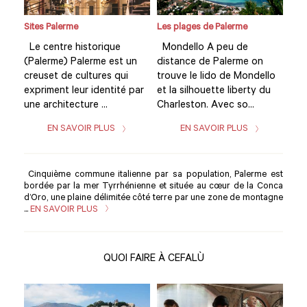
Sites Palerme
Les plages de Palerme
Site
Le centre historique
Mondello A peu de
Le 
(Palerme) Palerme est un
distance de Palerme on
(Pa
llo
creuset de cultures qui
trouve le lido de Mondello
cre
du
expriment leur identité par
et la silhouette liberty du
exp
une architecture ...
Charleston. Avec so...
une 
EN SAVOIR PLUS
EN SAVOIR PLUS
Cinquième commune italienne par sa population, Palerme est
bordée par la mer Tyrrhénienne et située au cœur de la Conca
d’Oro, une plaine délimitée côté terre par une zone de montagne
...
EN SAVOIR PLUS
QUOI FAIRE À CEFALÙ