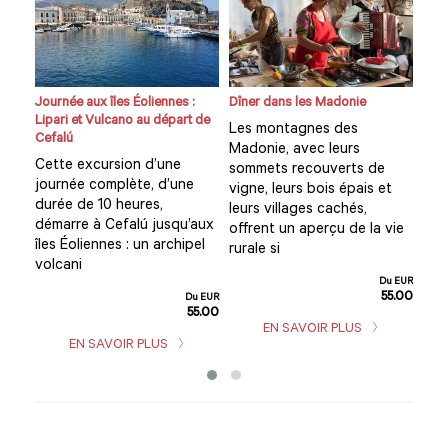
Journée aux îles Éoliennes :
Dîner dans les Madonie
Excu
Lipari et Vulcano au départ de
Monr
Les montagnes des
Cefalú
Vis
Madonie, avec leurs
Cette excursion d’une
ue
Mon
sommets recouverts de
journée complète, d’une
vil
vigne, leurs bois épais et
durée de 10 heures,
verr
leurs villages cachés,
démarre à Cefalú jusqu’aux
méd
offrent un aperçu de la vie
îles Éoliennes : un archipel
Man
rurale si
volcani
hist
Du EUR
55.00
Du EUR
u EUR
55.00
0.00
EN SAVOIR PLUS
EN SAVOIR PLUS