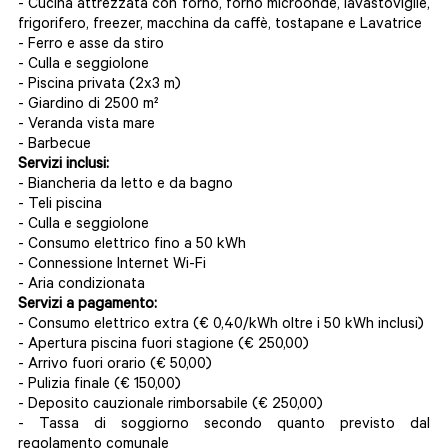
- Cucina attrezzata con forno, forno microonde, lavastoviglie,
frigorifero, freezer, macchina da caffè, tostapane e
Lavatrice
- Ferro e asse da stiro
- Culla e seggiolone
- Piscina privata (2x3 m)
- Giardino di 2500 m²
-
Veranda vista mare
- Barbecue
Servizi inclusi:
- Biancheria da letto e da bagno
- Teli piscina
- Culla e seggiolone
- Consumo elettrico fino a 50 kWh
- Connessione Internet Wi-Fi
- Aria condizionata
Servizi a pagamento:
- Consumo elettrico extra (€ 0,40/kWh oltre i 50 kWh inclusi)
- Apertura piscina fuori stagione (€ 250,00)
- Arrivo fuori orario (€ 50,00)
- Pulizia finale (€ 150,00)
- Deposito cauzionale rimborsabile (€ 250,00)
- Tassa di soggiorno secondo quanto previsto dal
regolamento comunale