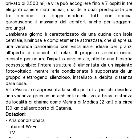
privato di 2.500 m², la villa può accogliere fino a 7 ospiti in tre
eleganti camere matrimoniali, una delle quali predisposta per
tre persone. Tre bagni moderni, tutti con doccia,
garantiscono il massimo del comfort anche per soggiorni
prolungati.
L’ambiente giorno è caratterizzato da una cucina con isola
centrale, luminosa e completamente attrezzata, che si apre su
una veranda panoramica con vista mare, ideale per pranzi
all’aperto e momenti di relax. Il progetto architettonico,
pensato per ridurre l’impatto ambientale, riflette una filosofia
ecosostenibile: l’intera struttura è alimentata da un impianto
fotovoltaico, mentre l’aria condizionata è supportata da un
gruppo elettrogeno silenzioso, installato a debita distanza
dalla casa.
Villa Pisciotto rappresenta la scelta perfetta per chi desidera
una vacanza green in un ambiente esclusivo, a breve distanza
da località di charme come Marina di Modica (2 km) e a circa
130 km dall’aeroporto di Catania.
Dotazioni:
- Aria condizionata
- Internet Wi-Fi
-
TV