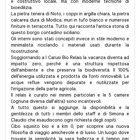
e costruttivo locale, ma con moderne tecniche di
bioedilizia.
La pietra tenera di Noto, i coppi in argilla chiara, la pietra
calcarea dura di Modica, muri in tufo bianco e numerose
finiture in terracotta. Tutto qui racconta l'antica storia di
questo borgo contadino siciliano.
Gli interni sono stati concepiti invece in stile moderno e
minimalista riciclando i materiali usati durante la
ricostruzione.
Soggiornando a I Carusi Bio Relais la vacanza diventa ad
impatto zero, perché è una struttura rispettosa
dell'ambiente e che preserva la biodiversità. Il 100%
dell'energia utilizzata è prodotta da fonti rinnovabili. Le
acque reflue vengono depurate e riutilizzate per
l'irrigazione della parte agricola.
Il relais è curato nei minimi particolari e le 5 camere
(ognuna diversa dall'altra) sono incantevoli.
A tutto questo si aggiunge, la disponibilità e la
gentilezza di tutti i membri dello staff e di Simona e
Claudio che esaudiscono ogni richiesta degli ospiti.
Cibo squisito bio e a km 0, per scoprire una nuova
filosofia di viaggio amichevole e di lusso. Un luogo dove
trovare la semplicità, la vera bellezza e il tempo per