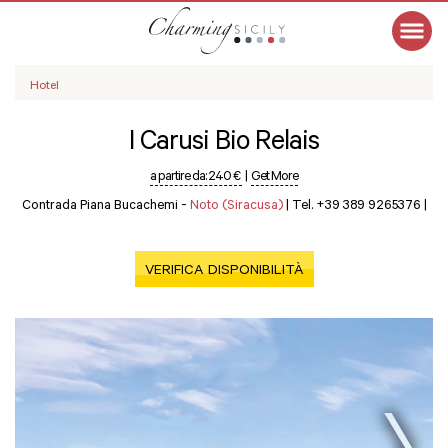
Hotel
I Carusi Bio Relais
a partire da:
240 €
|
Get More
Contrada Piana Bucachemi -
Noto (Siracusa)
|
Tel. +39 389 9265376
|
VERIFICA DISPONIBILITÀ