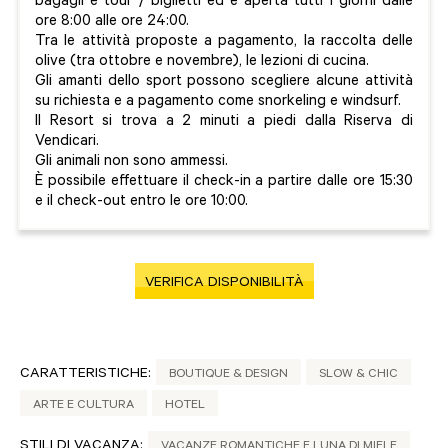
bagagli e tour / biglietti ed è aperta tutti i giorni dalle
ore 8:00 alle ore 24:00.
Tra le attività proposte a pagamento, la raccolta delle
olive (tra ottobre e novembre), le lezioni di cucina.
Gli amanti dello sport possono scegliere alcune attività
su richiesta e a pagamento come snorkeling e windsurf.
Il Resort si trova a 2 minuti a piedi dalla Riserva di
Vendicari.
Gli animali non sono ammessi.
È possibile effettuare il check-in a partire dalle ore 15:30
e il check-out entro le ore 10:00.
VERIFICA DISPONIBILITÀ
CARATTERISTICHE:
BOUTIQUE & DESIGN
SLOW & CHIC
ARTE E CULTURA
HOTEL
STILI DI VACANZA:
VACANZE ROMANTICHE E LUNA DI MIELE