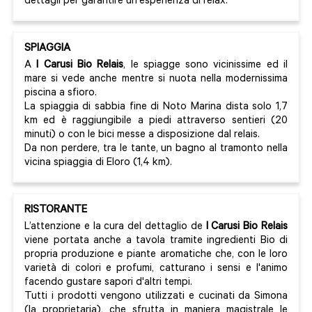
dettagli per garantire un'esperienza di relax.
SPIAGGIA
A
I Carusi Bio Relais
, le spiagge sono vicinissime ed il
mare si vede anche mentre si nuota nella modernissima
piscina a sfioro.
La spiaggia di sabbia fine di Noto Marina dista solo 1,7
km ed è raggiungibile a piedi attraverso sentieri (20
minuti) o con le bici messe a disposizione dal relais.
Da non perdere, tra le tante, un bagno al tramonto nella
vicina spiaggia di Eloro (1,4 km).
RISTORANTE
L’attenzione e la cura del dettaglio de
I Carusi Bio Relais
viene portata anche a tavola tramite ingredienti Bio di
propria produzione e piante aromatiche che, con le loro
varietà di colori e profumi, catturano i sensi e l'animo
facendo gustare sapori d'altri tempi.
Tutti i prodotti vengono utilizzati e cucinati da Simona
(la proprietaria), che sfrutta in maniera magistrale le