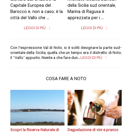
e,
Capitale Europea del
della Sicilia sud orientale,
Cap
Barocco e, non a caso, è la
Marina di Ragusa è
Bar
città del Vallo che ...
apprezzata per i ...
citt
LEGGI DI PIÙ
LEGGI DI PIÙ
Con l'espressione Val di Noto, si è soliti designare la parte sud-
orientale della Sicilia, quella che un tempo era il distretto di Noto,
il “Vallo” appunto. Niente a che fare dun...
LEGGI DI PIÙ
COSA FARE A NOTO
 e
Scopri la Riserva Naturale di
Degustazione di vini e pranzo
Escu