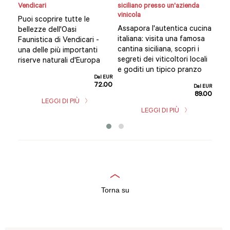
Vendicari
siciliano presso un'azienda
Vend
vinicola
Puoi scoprire tutte le
God
Assapora l'autentica cucina
rva
bellezze dell'Oasi
Sir
italiana: visita una famosa
Faunistica di Vendicari -
nat
cantina siciliana, scopri i
ei
una delle più importanti
acc
segreti dei viticoltori locali
o
riserve naturali d'Europa
nos
e goditi un tipico pranzo
ingl
Dal EUR
72.00
Dal EUR
l EUR
89.00
8.00
LEGGI DI PIÙ
LEGGI DI PIÙ
Torna su