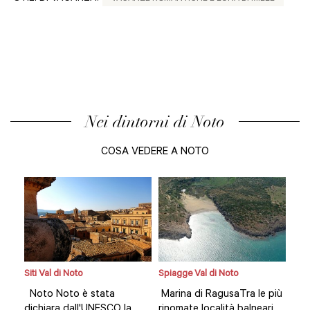
Nei dintorni di Noto
COSA VEDERE A NOTO
Siti Val di Noto
Spiagge Val di Noto
Siti
più
Noto Noto è stata
Marina di RagusaTra le più
Not
ri
dichiara dall'UNESCO la
rinomate località balneari
dic