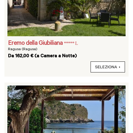
Eremo della Giubiliana
***** L
Ragusa (Ragusa)
Da 162,00 € (a Camera a Notte)
SELEZIONA