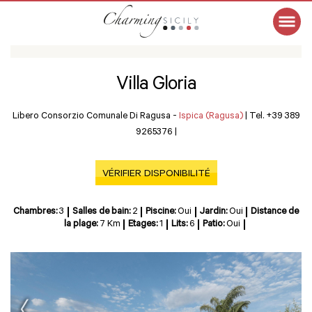
Villa Gloria
Libero Consorzio Comunale Di Ragusa -
Ispica (Ragusa)
|
Tel. +39 389
9265376
|
VÉRIFIER DISPONIBILITÉ
Chambres:
3
Salles de bain:
2
Piscine:
Oui
Jardin:
Oui
Distance de
la plage:
7 Km
Etages:
1
Lits:
6
Patio:
Oui