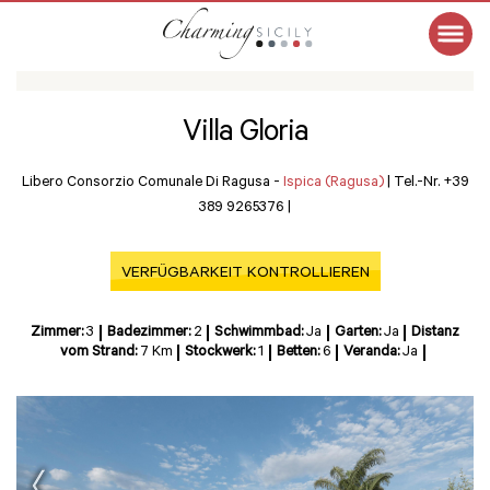
Villa Gloria
Libero Consorzio Comunale Di Ragusa -
Ispica (Ragusa)
|
Tel.-Nr. +39
389 9265376
|
VERFÜGBARKEIT KONTROLLIEREN
Zimmer:
3
Badezimmer:
2
Schwimmbad:
Ja
Garten:
Ja
Distanz
vom Strand:
7 Km
Stockwerk:
1
Betten:
6
Veranda:
Ja