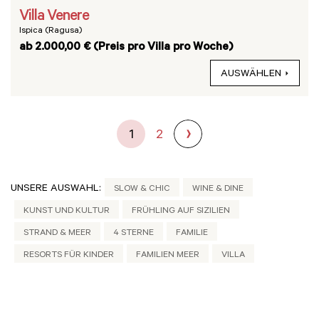
Villa Venere
Ispica (Ragusa)
ab 2.000,00 € (Preis pro Villa pro Woche)
AUSWÄHLEN
1
2
UNSERE AUSWAHL:
SLOW & CHIC
WINE & DINE
KUNST UND KULTUR
FRÜHLING AUF SIZILIEN
STRAND & MEER
4 STERNE
FAMILIE
RESORTS FÜR KINDER
FAMILIEN MEER
VILLA