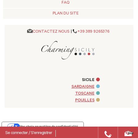
FAQ
PLAN DU SITE
CONTACTEZ NOUS
|
+39 389 9265376
SICILE
SARDAIGNE
TOSCANE
POUILLES
Vos choix en matière de confidentialité
Se connecter
/
S'enregistrer
Notification lors de la collecte