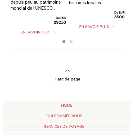
depuis peu au patrimoine
sel
histoires locales...
mondial de l’UNESCO...
culi
Du EUR
trad
35.00
Du EUR
292.50
u EUR
EN SAVOIR PLUS
9.00
EN SAVOIR PLUS
Haut de page
HOME
QUI SOMMES NOUS
SERVICES DE VOYAGE