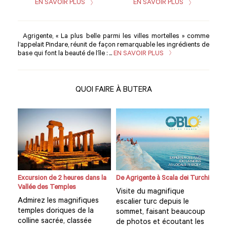
EN SAVOIR PLUS
EN SAVOIR PLUS
Agrigente, « La plus belle parmi les villes mortelles » comme
l’appelait Pindare, réunit de façon remarquable les ingrédients de
base qui font la beauté de l’île : ...
EN SAVOIR PLUS
QUOI FAIRE À BUTERA
Excursion de 2 heures dans la
De Agrigente à Scala dei Turchi
Cour
Vallée des Temples
Cult
Visite du magnifique
Admirez les magnifiques
Le 
escalier turc depuis le
ts
temples doriques de la
pré
sommet, faisant beaucoup
rés
colline sacrée, classée
typ
de photos et écoutant les