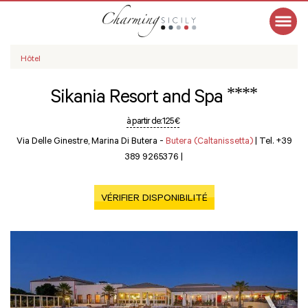
Hôtel
****
Sikania Resort and Spa
à partir de:
125 €
Via Delle Ginestre, Marina Di Butera -
Butera (Caltanissetta)
|
Tel. +39
389 9265376
|
VÉRIFIER DISPONIBILITÉ