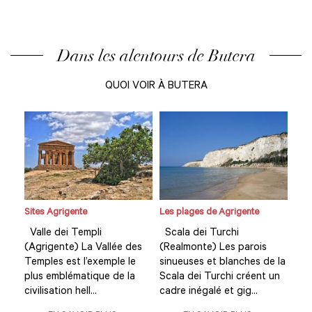
Dans les alentours de Butera
QUOI VOIR À BUTERA
Sites Agrigente
Les plages de Agrigente
Site
Valle dei Templi
Scala dei Turchi
Val
(Agrigente) La Vallée des
(Realmonte) Les parois
(Ag
e la
Temples est l’exemple le
sinueuses et blanches de la
Tem
 un
plus emblématique de la
Scala dei Turchi créent un
plu
civilisation hell...
cadre inégalé et gig...
civi