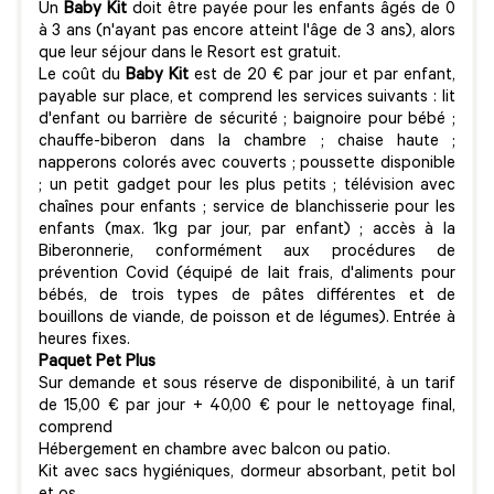
Un
Baby Kit
doit être payée pour les enfants âgés de 0
à 3 ans (n'ayant pas encore atteint l'âge de 3 ans), alors
que leur séjour dans le Resort est gratuit.
Le coût du
Baby Kit
est de 20 € par jour et par enfant,
payable sur place, et comprend les services suivants : lit
d'enfant ou barrière de sécurité ; baignoire pour bébé ;
chauffe-biberon dans la chambre ; chaise haute ;
napperons colorés avec couverts ; poussette disponible
; un petit gadget pour les plus petits ; télévision avec
chaînes pour enfants ; service de blanchisserie pour les
enfants (max. 1kg par jour, par enfant) ; accès à la
Biberonnerie, conformément aux procédures de
prévention Covid (équipé de lait frais, d'aliments pour
bébés, de trois types de pâtes différentes et de
bouillons de viande, de poisson et de légumes). Entrée à
heures fixes.
Paquet Pet Plus
Sur demande et sous réserve de disponibilité, à un tarif
de 15,00 € par jour + 40,00 € pour le nettoyage final,
comprend
Hébergement en chambre avec balcon ou patio.
Kit avec sacs hygiéniques, dormeur absorbant, petit bol