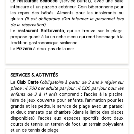
Le
restaurant Scirocco
(service buffet), avec une salle
intérieure et un gazebo extérieur. Coin biberonnerie pour
les repas des bébés. Aliments pour les intolérants au
gluten
(
Il est obligatoire d’en informer le personnel lors
de la réservation).
Le
restaurant Sottovento
, qui se trouve sur la plage,
propose quant à lui un riche menu qui rend hommage à la
tradition gastronomique sicilienne.
La
Pizzeria
à deux pas de la mer.
SERVICES & ACTIVITÉS
La
Club Carte
(
obligatoire à partir de 3 ans à régler sur
place : € 7,00 par adulte par jour ; € 5,00 par jour pour les
enfants de 3 à 11 ans
) comprend : l’accès à la piscine,
l’aire de jeux couverte pour enfants, l’animation pour les
grands et les petits, le service de plage avec un parasol
et deux transats par chambre (dans la limite des places
disponibles), l’accès aux espaces sportifs dont deux
courts de tennis, un terrain de foot, un terrain polyvalent
et un de tennis de plage.