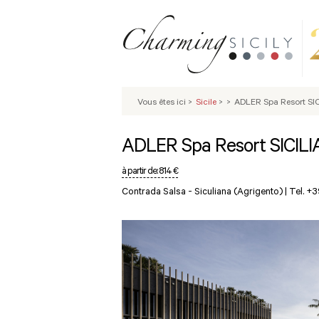
Vous êtes ici
>
Sicile
>
>
ADLER Spa Resort SI
ADLER Spa Resort SICIL
à partir de:
814 €
Contrada Salsa -
Siculiana (Agrigento)
|
Tel. +