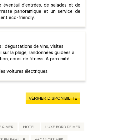
e éventail d'entrées, de salades et de
rrasse panoramique et un service de
ent eco-friendly.
: dégustations de vins, visites
il sur la plage, randonnées guidées à
ion, cours de fitness. A proximité :
es voitures électriques.
VÉRIFIER DISPONIBILITÉ
E & MER
HÔTEL
LUXE BORD DE MER