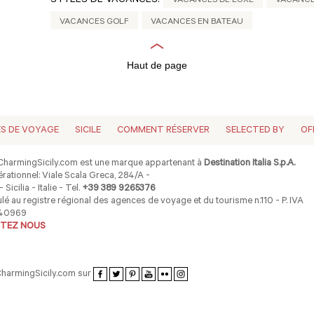
STYLES DE VACANCES:
VACANCES DE LUXE
VACANCE
VACANCES GOLF
VACANCES EN BATEAU
Haut de page
ES DE VOYAGE
SICILE
COMMENT RÉSERVER
SELECTED BY
OF
harmingSicily.com est une marque appartenant à
Destination Italia S.p.A.
rationnel: Viale Scala Greca, 284/A -
 Sicilia - Italie - Tel.
+39 389 9265376
lé au registre régional des agences de voyage et du tourisme n.110 - P. IVA
40969
TEZ NOUS
CharmingSicily.com sur