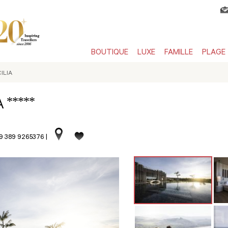
BOUTIQUE
LUXE
FAMILLE
PLAGE
CILIA
*****
IA
39 389 9265376
|