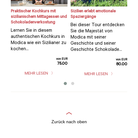
nic
Praktischer Kochkurs mit
Sizilien erlebt emotionale
Mod
sizilianischem Mittagessen und
Spaziergänge
Fiat
Schokoladenverkostung
Bei dieser Tour entdecken
Ein
Lernen Sie in diesem
e
Sie die Majestät von
Füh
authentischen Kochkurs in
Modica mit seiner
Sta
Modica wie ein Sizilianer zu
n
Geschichte und seiner
and
kochen...
at
Geschichte Schokolade...
Bor
500.
von EUR
von EUR
75.00
80.00
n EUR
37.50
MEHR LESEN
MEHR LESEN
Zurück nach oben