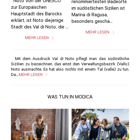
Noto Von der UNESCO
No
rte
renommiertesten Badeorte
zur Europäischen
zur
st
im südöstlichen Sizilien ist
Hauptstadt des Barocks
Hau
Marina di Ragusa,
erklärt, ist Noto diejenige
erkl
besonders geschä...
Stadt des Val di Noto, die ...
Stad
MEHR LESEN
MEHR LESEN
Mit dem Ausdruck Val di Noto pflegt man das südöstliche
Sizilien zu bezeichnen, das einst den Verwaltungsbezirk (Vallo)
Noto ausmachte. Es hat also nichts mit einem Tal (valle) zu tun.
Da...
MEHR LESEN
WAS TUN IN MODICA